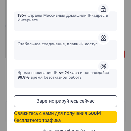
195+
Страны Массивный домашний IP-адрес в
Интернете
Стабильное соединение, плавный доступ.
Время выживания IP
<= 24 часа
и наслаждайся
99,9%
время безотказной работы
Зарегистрируйтесь сейчас
Следующий
Свяжитесь с нами для получения 500M
Bitbrowser
бесплатного трафика
Не напоминай мне больше