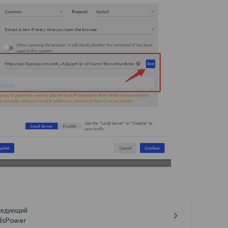
ледующий
dsPower