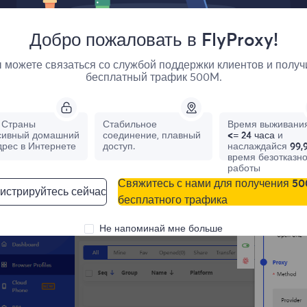
Добро пожаловать в FlyProxy!
I link import:
 можете связаться со службой поддержки клиентов и получ
бесплатный трафик 500M.
fore configuring, please obtain the IP.
fer to the tutorial:
[Two IP Extraction Methods]
Страны
Стабильное
Время выживания
сивный домашний
соединение, плавный
<= 24 часа
и
en Bitbrowser and click Create window. Select the API import
дрес в Интернете
доступ.
наслаждайся
99,
tect.
время безотказн
работы
Свяжитесь с нами для получения 5
истрируйтесь сейчас
бесплатного трафика
Не напоминай мне больше