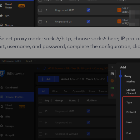
Select proxy mode: socks5/http, choose socks5 here; IP protoc
rt, username, and password, complete the configuration, clic