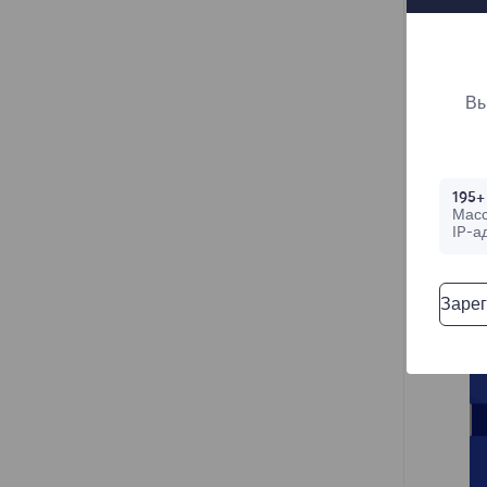
AP
Вы
Be
Re
195+
Мас
Op
IP-а
De
Зарег