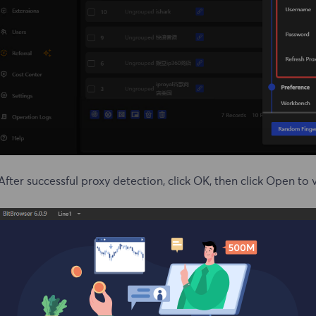
After successful proxy detection, click OK, then click Open to