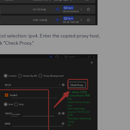
ol selection: ipv4. Enter the copied proxy host,
k "Check Proxy."