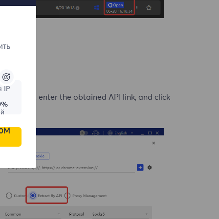
ить
 IP
 method, enter the obtained API link, and click
9%
ой
00M