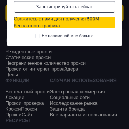
Зарегистрируйтесь сейчас
Начать
Свяжитесь с нами для получения 500M
бесплатного трафика
Не напоминай мне больше
ПРОДУКЦИЯ
Резидентные прокси
Статические прокси
Неограниченное количество прокси
Прокси от интернет-провайдера
Цены
ФУНКЦИИ
СЛУЧАИ ИСПОЛЬЗОВАНИЯ
Бесплатный прокси
Электронная коммерция
Локации
Социальные сети
Прокси-проверка
Исследование рынка
КроксиПрокси
Защита бренда
ПроксиСайт
Все варианты использования
РЕСУРСЫ