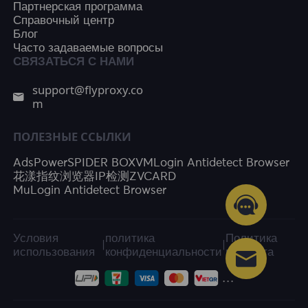
Партнерская программа
Справочный центр
Блог
Часто задаваемые вопросы
СВЯЗАТЬСЯ С НАМИ
support@flyproxy.co
m
ПОЛЕЗНЫЕ ССЫЛКИ
AdsPower
SPIDER BOX
VMLogin Antidetect Browser
花漾指纹浏览器
IP检测
ZVCARD
MuLogin Antidetect Browser
Условия
политика
Политика
|
|
использования
конфиденциальности
возврата