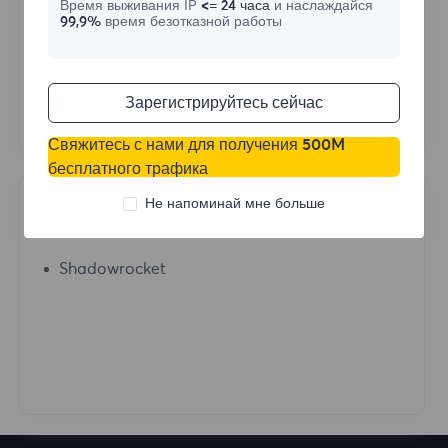
Время выживания IP
<= 24 часа
и наслаждайся
Mac
99,9%
время безотказной работы
IOS
Android
Зарегистрируйтесь сейчас
Windows
Свяжитесь с нами для получения 500M
бесплатного трафика
Не напоминай мне больше
Proxy Tools
Shadowrocket