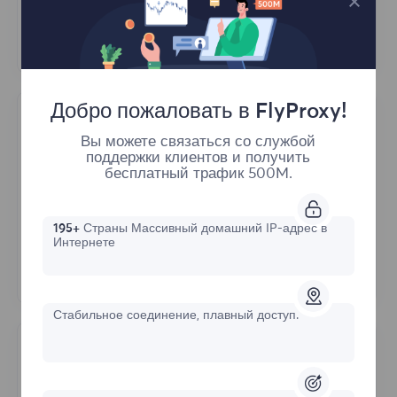
Opera
Firefox
Добро пожаловать в FlyProxy!
Antidetect Browser
Вы можете связаться со службой
поддержки клиентов и получить
бесплатный трафик 500M.
Purple Bird Browser
Bitbrowser
195+
Страны Массивный домашний IP-адрес в
AdsPower
Интернете
Hubstudio
Стабильное соединение, плавный доступ.
Operating System