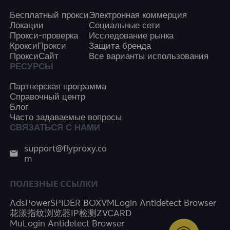
Бесплатный прокси
Электронная коммерция
Локации
Социальные сети
Прокси-проверка
Исследование рынка
КроксиПрокси
Защита бренда
ПроксиСайт
Все варианты использования
РЕСУРСЫ
Партнерская программа
Справочный центр
Блог
Часто задаваемые вопросы
СВЯЗАТЬСЯ С НАМИ
support@flyproxy.co
m
ПОЛЕЗНЫЕ ССЫЛКИ
AdsPower
SPIDER BOX
VMLogin Antidetect Browser
花漾指纹浏览器
IP检测
ZVCARD
MuLogin Antidetect Browser