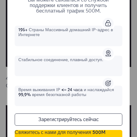
Вы можете связаться со службой
поддержки клиентов и получить
бесплатный трафик 500M.
195+
Страны Массивный домашний IP-адрес в
Интернете
Стабильное соединение, плавный доступ.
4.Click on Proxy, enter proxy settings, and finally click
OK, configuration completed.
Время выживания IP
<= 24 часа
и наслаждайся
99,9%
время безотказной работы
Зарегистрируйтесь сейчас
Свяжитесь с нами для получения 500M