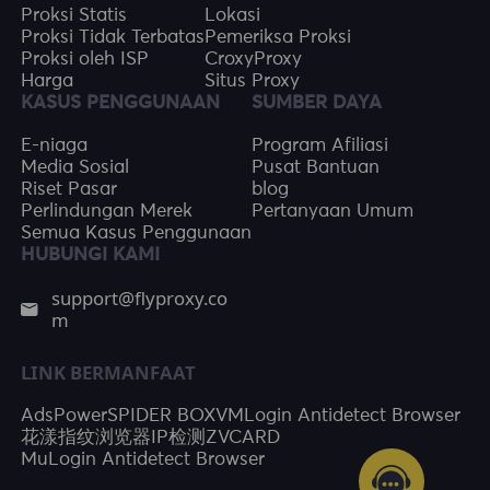
Proksi Statis
Lokasi
Proksi Tidak Terbatas
Pemeriksa Proksi
Proksi oleh ISP
CroxyProxy
Harga
Situs Proxy
KASUS PENGGUNAAN
SUMBER DAYA
E-niaga
Program Afiliasi
Media Sosial
Pusat Bantuan
Riset Pasar
blog
Perlindungan Merek
Pertanyaan Umum
Semua Kasus Penggunaan
HUBUNGI KAMI
support@flyproxy.co
m
LINK BERMANFAAT
AdsPower
SPIDER BOX
VMLogin Antidetect Browser
花漾指纹浏览器
IP检测
ZVCARD
MuLogin Antidetect Browser