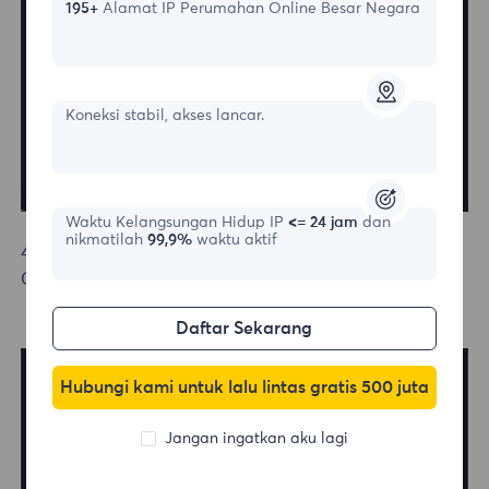
195+
Alamat IP Perumahan Online Besar Negara
Koneksi stabil, akses lancar.
Waktu Kelangsungan Hidup IP
<= 24 jam
dan
nikmatilah
99,9%
waktu aktif
4.Click on Proxy, enter proxy settings, and finally click
OK, configuration completed.
Daftar Sekarang
Hubungi kami untuk lalu lintas gratis 500 juta
Jangan ingatkan aku lagi