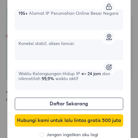
195+
Alamat IP Perumahan Online Besar Negara
Koneksi stabil, akses lancar.
Waktu Kelangsungan Hidup IP
<= 24 jam
dan
nikmatilah
99,9%
waktu aktif
4.Open a new window to check the IP and verify if it
matches the assigned proxy.
Daftar Sekarang
Hubungi kami untuk lalu lintas gratis 500 juta
Jangan ingatkan aku lagi