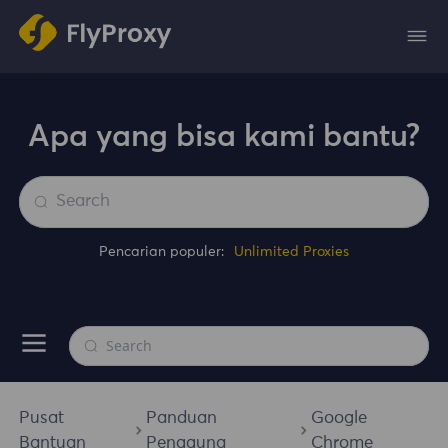
Apa yang bisa kami bantu?
Pencarian populer:
Unlimited Proxies
Pusat
Panduan
Google
Bantuan
Pengguna
Chrome