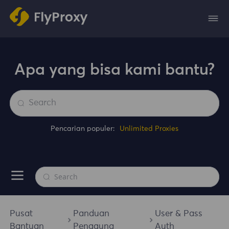
Apa yang bisa kami bantu?
Pencarian populer:
Unlimited Proxies
Pusat
Panduan
User & Pass
Bantuan
Pengguna
Auth