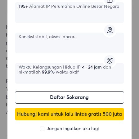
195+
Alamat IP Perumahan Online Besar Negara
If it shows that the connection cannot be made, click
here to view
[Proxy cannot be connected]
. If the
Koneksi stabil, akses lancar.
problem cannot be solved, please send the test
instructions and test results to the official email:
support@flyproxy.com, and we will arrange for our
technicians to fix it for you.
Waktu Kelangsungan Hidup IP
<= 24 jam
dan
nikmatilah
99,9%
waktu aktif
Fingerprint Browser Integration
YangTaoBrowser
Bitbrowser
Daftar Sekarang
Purple Bird Browser
AdsPower Browser
Hubungi kami untuk lalu lintas gratis 500 juta
Jangan ingatkan aku lagi