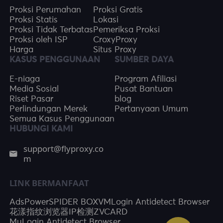
Proksi Perumahan
Proksi Gratis
Proksi Statis
Lokasi
Proksi Tidak Terbatas
Pemeriksa Proksi
Proksi oleh ISP
CroxyProxy
Harga
Situs Proxy
KASUS PENGGUNAAN
SUMBER DAYA
E-niaga
Program Afiliasi
Media Sosial
Pusat Bantuan
Riset Pasar
blog
Perlindungan Merek
Pertanyaan Umum
Semua Kasus Penggunaan
HUBUNGI KAMI
support@flyproxy.co
m
LINK BERMANFAAT
AdsPower
SPIDER BOX
VMLogin Antidetect Browser
花漾指纹浏览器
IP检测
ZVCARD
MuLogin Antidetect Browser