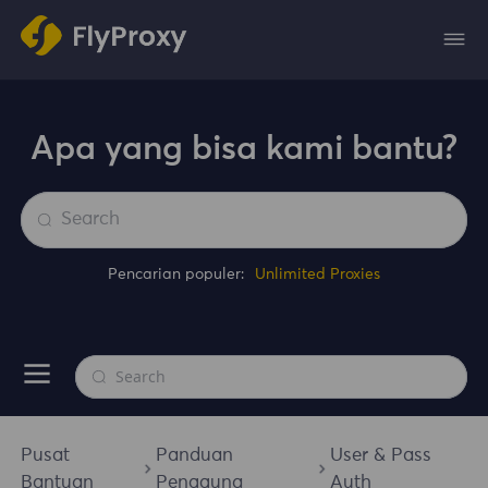
Apa yang bisa kami bantu?
Pencarian populer:
Unlimited Proxies
Pusat
Panduan
User & Pass
Bantuan
Pengguna
Auth