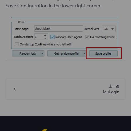
Save Configuration in the lower right corner.
上一篇
MuLogin