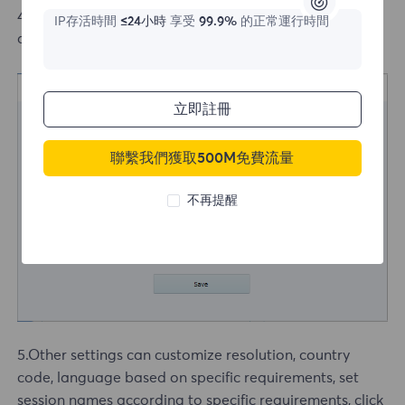
4.Check Enable proxy server, enter the extracted IP
IP存活時間
≤24小時
享受
99.9%
的正常運行時間
address just now, and click Save.
立即註冊
聯繫我們獲取500M免費流量
不再提醒
5.Other settings can customize resolution, country
code, language based on specific requirements, set
session names according to specific requirements, click