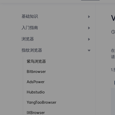
基础知识
入门指南
开启网站通知
什么是FlyProxy
浏览器
动态住宅代理使用教程
提取方式
无限流量住宅代理使用教程
响应代码
指纹浏览器
谷歌浏览器
在
请
修改密码
静态住宅代理使用教程
受限目标网站
API提取
EDGE浏览器
紫鸟浏览器
购买指南
API
账密提取
IP管理
1
Opera浏览器
Bitbrowser
注册登入
账密提取
账密提取
账密提取
IE浏览器
AdsPower
添加用户教程
快速入门
API提取
账密提取
火狐浏览器
Hubstudio
白名单认证教程
提出请求
IP管理
YangTaoBrowser
仪表板
选择国家/地区
IXBrowser