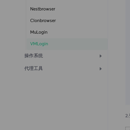
住宅代理
会话控制
Nestbrowser
忘记密码
缓存代理
Clonbrowser
应用场景
缓存代理
MuLogin
代理测试
会话控制
VMLogin
选择国家/地区
操作系统
提出请求
代理工具
IOS
快速入门
Android
Shadowrocket
账密提取
Windows
API
Mac
受限目标网站
2
响应代码