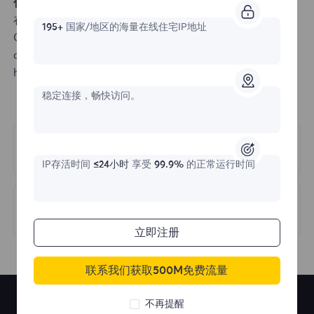
代码示例
在该示例中，从随机IP执行对 https://api.ip.cc/ 的查询：
195+
国家/地区的海量在线住宅IP地址
CURL
curl -x username:password@proxy.flyproxy.com:1212
https://api.ip.cc/
稳定连接，畅快访问。
上一篇
快速入门
IP存活时间
≤24小时
享受
99.9%
的正常运行时间
下一篇
选择国家/地区
立即注册
联系我们获取500M免费流量
不再提醒