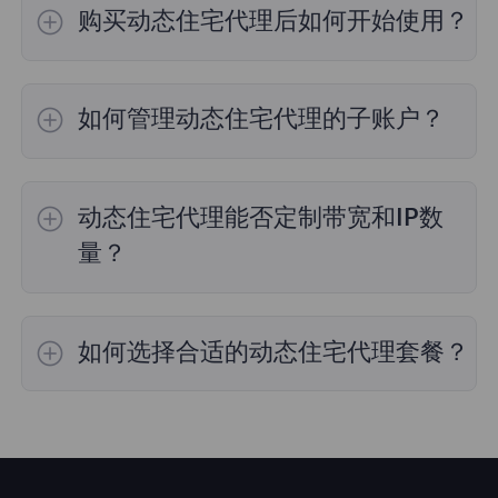
购买动态住宅代理后如何开始使用？
购买动态住宅代理后，可以通过两种方式提取代
理：账号密码提取：进入个人中心，点击“获取
如何管理动态住宅代理的子账户？
代理”下的“账号密码提取”选项，选择代理类型和
提取参数，点击“生成”按钮生成代理信息，然后
在个人中心，点击“子账号管理”选项，然后选择
点击“复制链接”按钮将代理复制到剪贴板。详细
“添加子账号”。输入子账号名称和密码，选择代
步骤请参考
账密认证
。API提取：进入个人中
动态住宅代理能否定制带宽和IP数
理类型。如果选择动态住宅代理，还可以根据需
心，点击“获取代理”下的“API提取”选项，选择代
要设置流量上限（0为无限制）。要删除子账
量？
理类型和提取参数，点击“生成”按钮生成代理信
号，只需点击相应子账号右侧的“删除”按钮。详
息。生成后，可以点击“复制链接”按钮将代理链
细步骤请参考
子账户添加与使用教程
。
您可以根据需求选择使用时长，并在控制面板的
接复制，或点击“打开链接”按钮在新窗口中查看
API提取功能中选择所需的IP数量。如果需要定
生成的API。详细步骤请参考
API认证
。
如何选择合适的动态住宅代理套餐？
制带宽，请联系
客户服务团队
。使用API提取功
能需要进行API认证，具体步骤请参考
添加白名
您可以根据需求选择使用时长，并在控制面板的
单教程
。
API提取功能中选择所需的IP数量。如果需要定
制带宽，请联系
客户服务团队
进行购买。