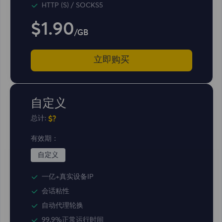
HTTP (S) / SOCKS5
$1.90
/GB
立即购买
自定义
$?
总计:
有效期：
自定义
一亿+真实设备IP
会话粘性
自动代理轮换
99.9%正常运行时间