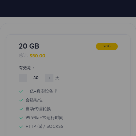
20 GB
20G
$50.00
总计:
有效期：
30
天
一亿+真实设备IP
会话粘性
自动代理轮换
99.9%正常运行时间
HTTP (S) / SOCKS5