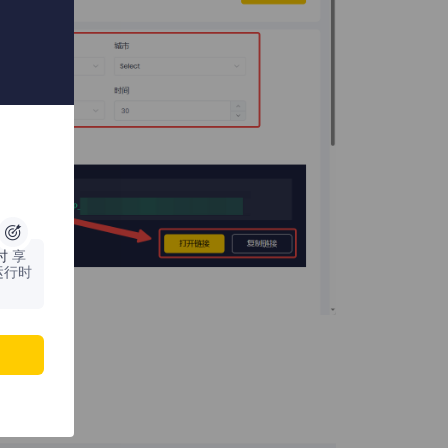
时
享
运行时