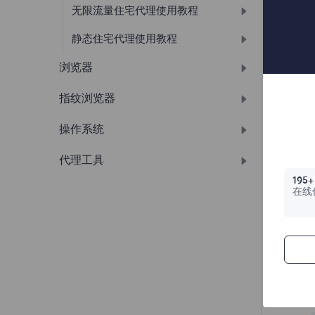
无限流量住宅代理使用教程
静态住宅代理使用教程
API提取
浏览器
账密提取
IP管理
账密提取
账密提取
指纹浏览器
谷歌浏览器
API提取
账密提取
EDGE浏览器
操作系统
紫鸟浏览器
IP管理
Opera浏览器
Bitbrowser
代理工具
IOS
195+
IE浏览器
AdsPower
Android
Shadowrocket
在线
火狐浏览器
Hubstudio
Windows
YangTaoBrowser
Mac
IXBrowser
Nestbrowser