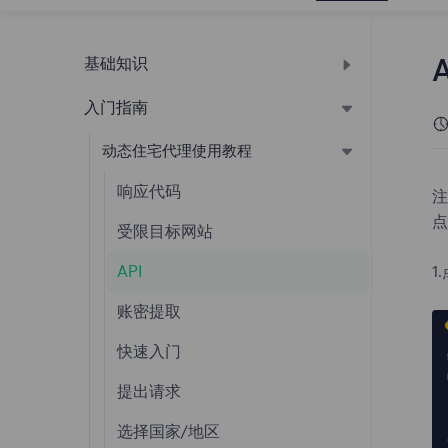
基础知识
入门指南
开启网站通知
什么是FlyProxy
动态住宅代理使用教程
提取方式
响应代码
注
点
修改密码
受限目标网站
购买指南
API
1
注册登入
账密提取
添加用户教程
快速入门
白名单认证教程
提出请求
仪表板
选择国家/地区