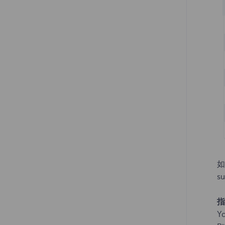
Clonbrowser
MuLogin
VMLogin
如
s
指
Y