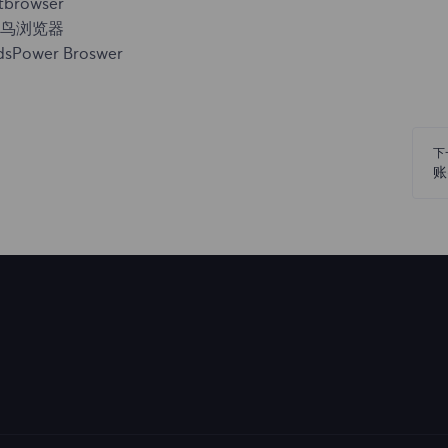
tbrowser
鸟浏览器
dsPower Broswer
下
账