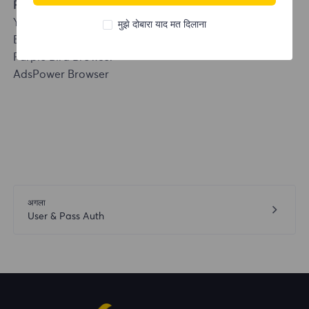
Fingerprint Browser Integration
YangTaoBrowser
मुझे दोबारा याद मत दिलाना
Bitbrowser
Purple Bird Browser
AdsPower Browser
अगला
User & Pass Auth