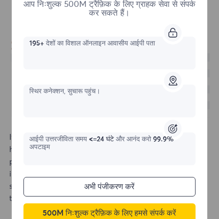
आप निःशुल्क 500M ट्रैफ़िक के लिए ग्राहक सेवा से संपर्क
कर सकते हैं।
195+
देशों का विशाल ऑनलाइन आवासीय आईपी पता
स्थिर कनेक्शन, सुचारू पहुंच।
If it shows that the connection cannot be made, click
आईपी ​​उत्तरजीविता समय
<=24 घंटे
और आनंद करो
99.9%
अपटाइम
here to view
[Proxy cannot be connected]
. If the
problem cannot be solved, please send the test
instructions and test results to the official email:
support@flyproxy.com, and we will arrange for our
अभी पंजीकरण करें
technicians to fix it for you.
500M निःशुल्क ट्रैफ़िक के लिए हमसे संपर्क करें