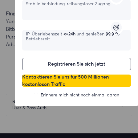
Stabile Verbindung, reibungsloser Zugang.
Fingerprint Browser Integration
YangTaoBrowser
Bitbrowser
IP-Überlebenszeit
<=24h
und genießen
99,9 %
Purple Bird Browser
Betriebszeit
AdsPower Browser
Registrieren Sie sich jetzt
Kontaktieren Sie uns für 500 Millionen
kostenlosen Traffic
Erinnere mich nicht noch einmal daran
Nächste
User & Pass Auth