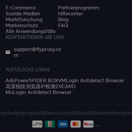
E-Commerce
Partnerprogramm
Soziale Medien
Hilfecenter
Marktforschung
Blog
Markenschutz
FAQ
Alle Anwendungsfälle
KONTAKTIEREN SIE UNS
support@flyproxy.co
m
NÜTZLICHE LINKS
AdsPower
SPIDER BOX
VMLogin Antidetect Browser
花漾指纹浏览器
IP检测
ZVCARD
MuLogin Antidetect Browser
ngsbedingungen
|
Datenschutzrichtlinie
|
Rückerstattungsric