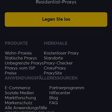
Residential-Proxys
Legen Sie los
PRODUKTE
MERKMALE
Wohn-Proxies
Kostenloser Proxy
Statische Proxys
Standorte
Unbegrenzte Proxys
Proxy-Checker
Proxys vom ISP
CroxyProxy
Preise
ProxySite
ANWENDUNGSFÄLLE
RESSOURCEN
E-Commerce
Partnerprogramm
Soziale Medien
Hilfecenter
Marktforschung
Blog
Markenschutz
FAQ
Alle Anwendungsfälle