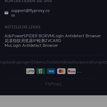
KONTAKTIEREN SIE UNS
support@flyproxy.co
m
NÜTZLICHE LINKS
AdsPower
SPIDER BOX
VMLogin Antidetect Browser
花漾指纹浏览器
IP检测
ZVCARD
MuLogin Antidetect Browser
ngsbedingungen
|
Datenschutzrichtlinie
|
Rückerstattungsric
FlyProxy