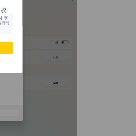
时
享
运行时