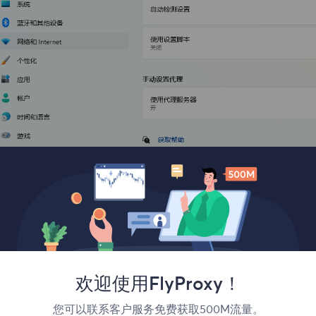
欢迎使用FlyProxy！
、点击
打开
使用代理服务器。输入刚刚生成的
代理服务器的IP
于本地(Intranet)地址”
您可以联系客户服务免费获取500M流量。