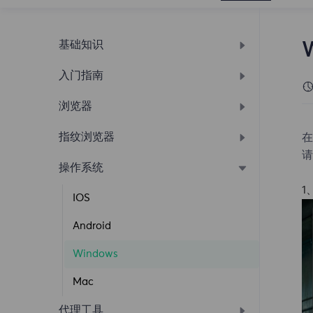
基础知识
入门指南
开启网站通知
什么是FlyProxy
浏览器
动态住宅代理使用教程
提取方式
无限流量住宅代理使用教程
响应代码
指纹浏览器
谷歌浏览器
在
请
修改密码
静态住宅代理使用教程
受限目标网站
API提取
EDGE浏览器
操作系统
紫鸟浏览器
购买指南
API
账密提取
IP管理
1
Opera浏览器
Bitbrowser
IOS
注册登入
账密提取
账密提取
账密提取
IE浏览器
AdsPower
Android
添加用户教程
快速入门
API提取
账密提取
火狐浏览器
Hubstudio
Windows
白名单认证教程
提出请求
IP管理
YangTaoBrowser
Mac
仪表板
选择国家/地区
IXBrowser
代理工具