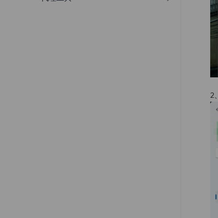
住宅代理
会话控制
Nestbrowser
Shadowrocket
忘记密码
缓存代理
Clonbrowser
应用场景
缓存代理
MuLogin
代理测试
会话控制
VMLogin
选择国家/地区
2
提出请求
快速入门
账密提取
API
受限目标网站
响应代码