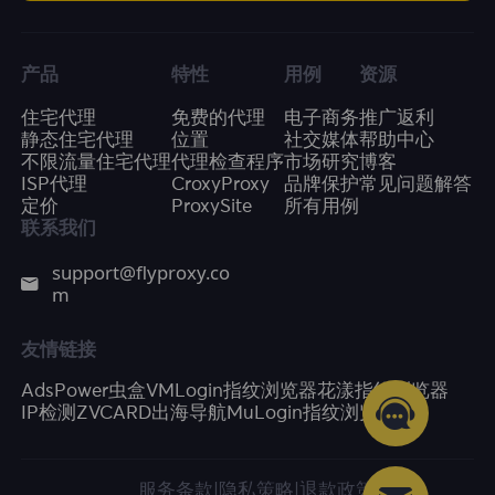
产品
特性
用例
资源
住宅代理
免费的代理
电子商务
推广返利
静态住宅代理
位置
社交媒体
帮助中心
不限流量住宅代理
代理检查程序
市场研究
博客
ISP代理
CroxyProxy
品牌保护
常见问题解答
定价
ProxySite
所有用例
联系我们
support@flyproxy.co
m
友情链接
AdsPower
虫盒
VMLogin指纹浏览器
花漾指纹浏览器
IP检测
ZVCARD出海导航
MuLogin指纹浏览器
服务条款
|
隐私策略
|
退款政策