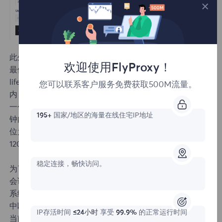
此外， life 和 session 这两个参数需要配合使用，以确保
欢迎使用FlyProxy！
最佳的代理性能和稳定性。
life 参数指的是一个代理IP的总使用时间。在这个时间范围
您可以联系客户服务免费获取500M流量。
内，代理IP是有效的，可以进行连接和数据传输。例如，
一个代理IP的生命周期可能是30分钟。这意味着在这30分
195+
国家/地区的海量在线住宅IP地址
钟内，该IP是有效并可用的。（ life ：IP的使用时长，单
位为分钟，flyproxy 提供的 life 最小值为1，最大值为
120（2小时））
稳定连接，畅快访问。
为了确保连接的稳定性，
flyproxy.com
系统通常会在一个
会话期间保持代理IP不变。即使代理IP的 life 即将结束，
系统也会提前更换新的代理IP，以确保会话的连续性和不
中断的用户体验。这意味着您可以获得无缝的连接，即使
IP存活时间
≤24小时
享受
99.9%
的正常运行时间
当前的代理IP已经接近其生命周期的终点。