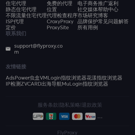
住宅代理
免费的代理
电子商务
推广返利
静态住宅代理
位置
社交媒体
帮助中心
不限流量住宅代理
代理检查程序
市场研究
博客
ISP代理
CroxyProxy
品牌保护
常见问题解答
定价
ProxySite
所有用例
联系我们
support@flyproxy.co
m
友情链接
AdsPower
虫盒
VMLogin指纹浏览器
花漾指纹浏览器
IP检测
ZVCARD出海导航
MuLogin指纹浏览器
服务条款
|
隐私策略
|
退款政策
FlyProxy