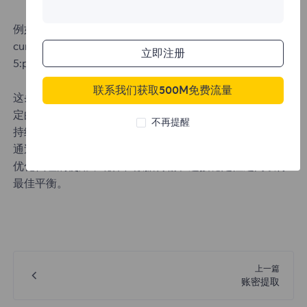
例如：
curl -x username_area-FR_session-abc1234_life-
立即注册
5:password@proxy.flyproxy.com:1212 https://api.ip.cc/
联系我们获取500M免费流量
这条命令将会在生命周期（ life ）设定的5分钟内，通过指
定的会话ID（ session ）保持相同的代理IP，提供稳定且
不再提醒
持续的连接。
通过合理设置 life 和 session 参数，您可以根据具体需求
优化代理的使用，确保在数据传输和连接稳定性之间取得
最佳平衡。
上一篇
账密提取