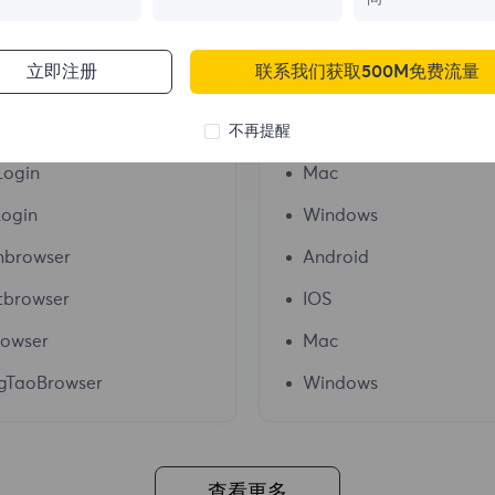
按照我们的指南来配置和集成代理
立即注册
联系我们获取500M免费流量
指纹浏览器
操作系统
不再提醒
ogin
Mac
ogin
Windows
nbrowser
Android
tbrowser
IOS
rowser
Mac
gTaoBrowser
Windows
查看更多