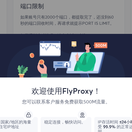
端口限制
如果账号只有2000个端口，都提取完了，还没到60
秒的端口回收时间，再请求就提示PORT IS LIMIT。
如果遇到这种情况，请参考以下建议：
确保请求的时候使用这些端口，不能只提取了不使
用，然后频繁请求，系统有60秒回收时间，如果觉
得回收时间太短或者端口太少无法满足业务需求，需
2024-06-21 13:19
要联系客户经理进行申请增加配额处理。
欢迎使用FlyProxy！
您可以联系客户服务免费获取500M流量。
用户指南
国家/地区的海量
稳定连接，畅快访问。
IP存活时间
≤24小
住宅IP地址
受
99.9%
的正常
间