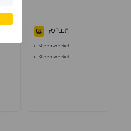
代理工具
Shadowrocket
Shadowrocket