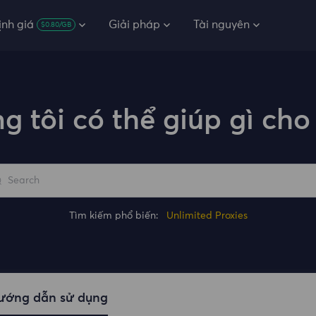
ịnh giá
Giải pháp
Tài nguyên
$0.80/GB
g tôi có thể giúp gì cho
Tìm kiếm phổ biến:
Unlimited Proxies
ướng dẫn sử dụng