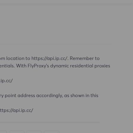
m location to https://api.ip.cc/. Remember to
als. With FlyProxy's dynamic residential proxies
ip.cc/
y point address accordingly, as shown in this
ps://api.ip.cc/