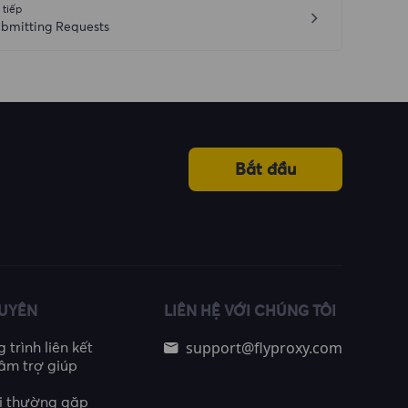
 tiếp
bmitting Requests
Bắt đầu
GUYÊN
LIÊN HỆ VỚI CHÚNG TÔI
support@flyproxy.com
trình liên kết
âm trợ giúp
i thường gặp