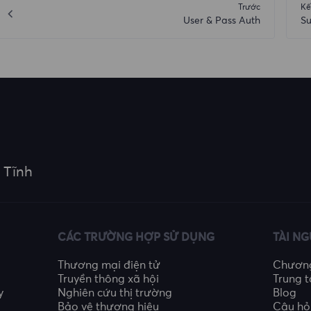
Trước
Kế
User & Pass Auth
Su
 Tĩnh
CÁC TRƯỜNG HỢP SỬ DỤNG
TÀI N
Thương mại điện tử
Chương 
Truyền thông xã hội
Trung t
y
Nghiên cứu thị trường
Blog
Bảo vệ thương hiệu
Câu hỏ