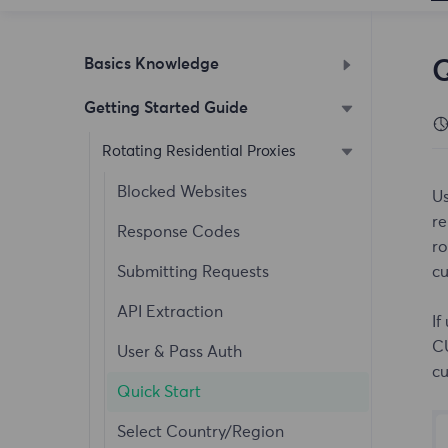
Basics Knowledge
Q
Getting Started Guide
How to Enable Notifications
What is FlyProxy
Rotating Residential Proxies
Extraction Method
Blocked Websites
Us
re
Change Password
Response Codes
ro
Purchase Guide
Submitting Requests
cu
Registration Guide
API Extraction
If
C
Add User Tutorial
User & Pass Auth
cu
Whitelist Authentication
Quick Start
Dashboard
Select Country/Region