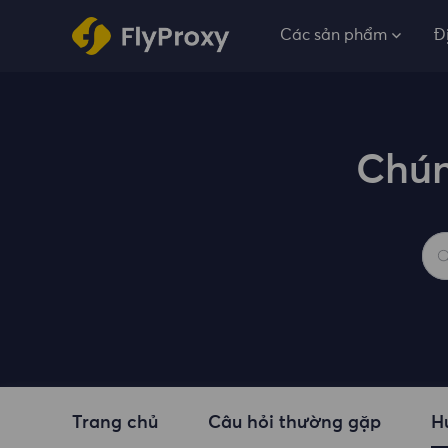
Các sản phẩm
Đ
Chún
Trang chủ
Câu hỏi thường gặp
H