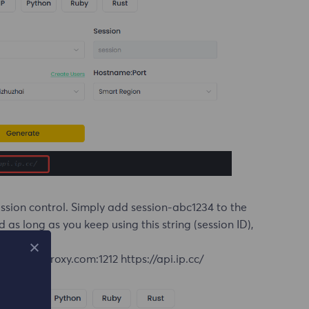
ession control. Simply add session-abc1234 to the
s long as you keep using this string (session ID),
xy.flyproxy.com:1212 https://api.ip.cc/