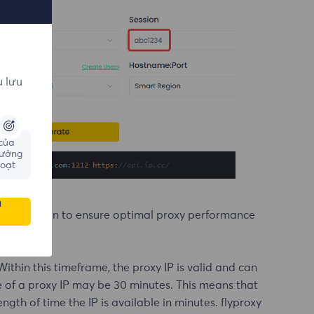
u lưu
 của
hưởng
hoạt
u
n conjunction to ensure optimal proxy performance
Within this timeframe, the proxy IP is valid and can
e of a proxy IP may be 30 minutes. This means that
ength of time the IP is available in minutes. flyproxy