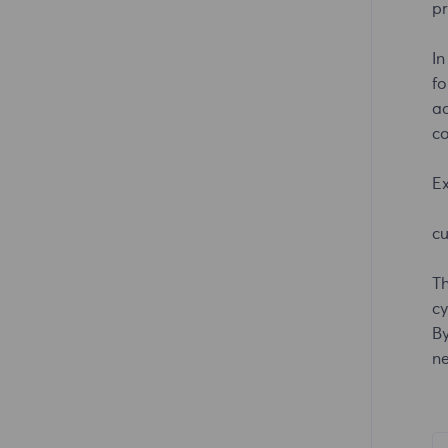
pr
Clonbrowser
MuLogin
In
fo
VMLogin
ad
co
E
cu
Th
cy
By
ne