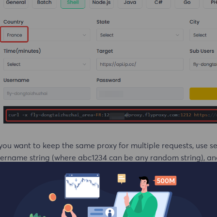
 you want to keep the same proxy for multiple requests, use s
ername string (where abc1234 can be any random string), and a
 will try to provide you with the same proxy IP.
rl -x username_area-FR_session-abc1234_life-30:password@pro