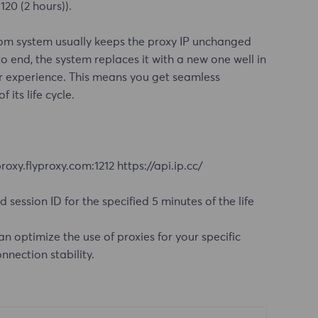
20 (2 hours)).
y.com system usually keeps the proxy IP unchanged
t to end, the system replaces it with a new one well in
r experience. This means you get seamless
 its life cycle.
y.flyproxy.com:1212 https://api.ip.cc/
session ID for the specified 5 minutes of the life
n optimize the use of proxies for your specific
nection stability.