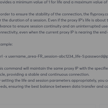
ovides a minimum value of 1 for life and a maximum value of 1
 order to ensure the stability of the connection, the flyprox
r the duration of a session. Even if the proxy IP's life is abou
vance to ensure session continuity and an uninterrupted use
nnectivity, even when the current proxy IP is nearing the end of
xample:
rl -x username_area-FR_session-abc1234_life-5:password@prox
is command will maintain the same proxy IP with the specified 
cle, providing a stable and continuous connection.
 setting the life and session parameters appropriately, you ca
eds, ensuring the best balance between data transfer and con