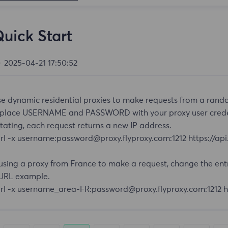
uick Start
2025-04-21 17:50:52
e dynamic residential proxies to make requests from a rando
place USERNAME and PASSWORD with your proxy user credenti
tating, each request returns a new IP address.
rl -x username:password@proxy.flyproxy.com:1212 https://api.
 using a proxy from France to make a request, change the entr
URL example.
rl -x username_area-FR:password@proxy.flyproxy.com:1212 htt