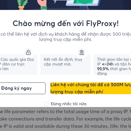
Chào mừng đến với FlyProxy!
có thể liên hệ với dịch vụ khách hàng để nhận được 500 triệ
lượng truy cập miễn phí.
Các quốc gia Địa
Kết nối ổn định, truy
Thời gian tồn tại
IP dân cư trực
cập mượt mà.
IP
<=24h
và tận 
n lớn
99,9%
thời gian 
động
Liên hệ với chúng tôi để có 500M lư
Đăng ký ngay
 addition, the life and session parameters need to be used i
lượng truy cập miễn phí
d stability.
Đừng nhắc tôi nữa
e life parameter refers to the total usage time of a proxy IP. 
ke connections and transfer data. For example, the life cycl
e IP is valid and available during these 30 minutes. (life: the l