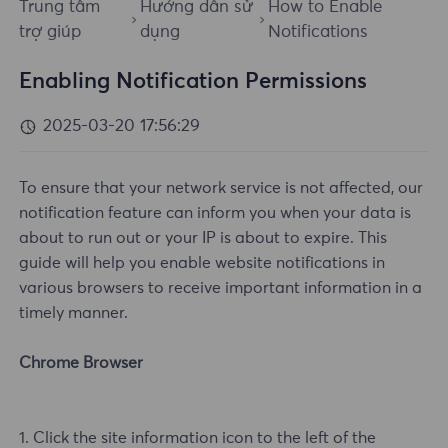
Trung tâm
Hướng dẫn sử
How to Enable
trợ giúp
dụng
Notifications
Enabling Notification Permissions
2025-03-20 17:56:29
To ensure that your network service is not affected, our
notification feature can inform you when your data is
about to run out or your IP is about to expire. This
guide will help you enable website notifications in
various browsers to receive important information in a
timely manner.
Chrome Browser
1. Click the site information icon to the left of the