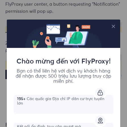
FlyProxy user center, a button requesting "Notification"
permission will pop up.
2. Click the Allow button to enable notification
permissions.
Chào mừng đến với FlyProxy!
Bạn có thể liên hệ với dịch vụ khách hàng
để nhận được 500 triệu lưu lượng truy cập
miễn phí.
195+
Các quốc gia Địa chỉ IP dân cư trực tuyến
lớn
Edge Browser
Kết nối ổn định, truy cập mượt mà.