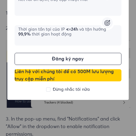
1. Click the lock icon to the left of the address bar.
2. In the pop-up menu, click "Permissions for this site"
Thời gian tồn tại của IP
<=24h
và tận hưởng
99,9%
thời gian hoạt động
Đăng ký ngay
Liên hệ với chúng tôi để có 500M lưu lượng
truy cập miễn phí
Đừng nhắc tôi nữa
3. In the pop-up menu, find "Notifications" and click
"Allow" in the dropdown to enable notification
permissions.