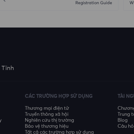
Registration Guide
Wh
 Tĩnh
CÁC TRƯỜNG HỢP SỬ DỤNG
TÀI N
Thương mại điện tử
Chương 
Truyền thông xã hội
Trung t
y
Nghiên cứu thị trường
Blog
Bảo vệ thương hiệu
Câu hỏ
Tất cả các trường hợp sử dụng