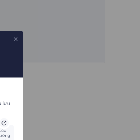
u lưu
 của
hưởng