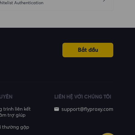
itelist Authentication
Bắt đầu
GUYÊN
LIÊN HỆ VỚI CHÚNG TÔI
support@flyproxy.com
trình liên kết
âm trợ giúp
i thường gặp