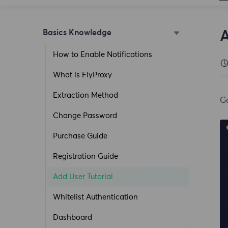
Basics Knowledge
A
How to Enable Notifications
What is FlyProxy
Extraction Method
Go
Change Password
Purchase Guide
Registration Guide
Add User Tutorial
Whitelist Authentication
Dashboard