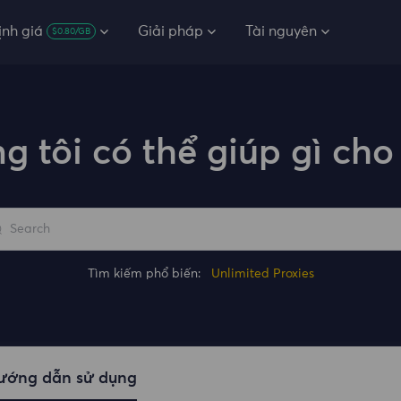
ịnh giá
Giải pháp
Tài nguyên
$0.80/GB
g tôi có thể giúp gì cho
Tìm kiếm phổ biến:
Unlimited Proxies
ướng dẫn sử dụng