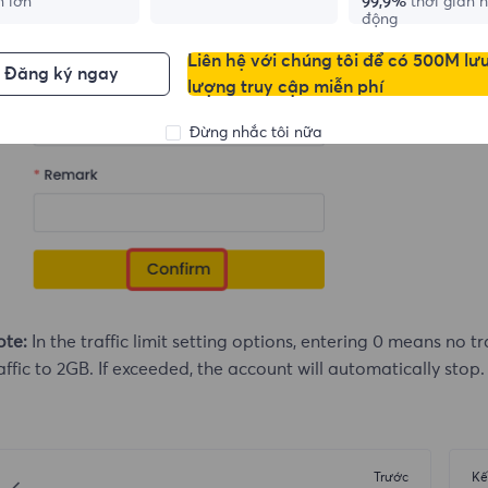
n lớn
99,9%
thời gian 
động
Liên hệ với chúng tôi để có 500M lư
Đăng ký ngay
lượng truy cập miễn phí
Đừng nhắc tôi nữa
ote:
In the traffic limit setting options, entering 0 means no tr
affic to 2GB. If exceeded, the account will automatically stop.
Trước
Kế