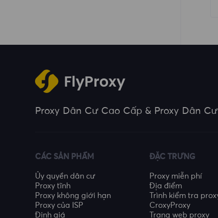
Response Codes
Blocked Websites
Proxy Dân Cư Cao Cấp & Proxy Dân Cư
CÁC SẢN PHẨM
ĐẶC TRƯNG
Ủy quyền dân cư
Proxy miễn phí
Proxy tĩnh
Địa điểm
Proxy không giới hạn
Trình kiểm tra prox
Proxy của ISP
CroxyProxy
Định giá
Trang web proxy