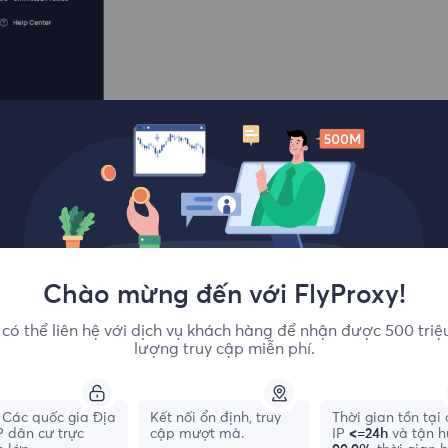
Chào mừng đến với FlyProxy!
có thể liên hệ với dịch vụ khách hàng để nhận được 500 triệ
lượng truy cập miễn phí.
Các quốc gia Địa
Kết nối ổn định, truy
Thời gian tồn tại
IP dân cư trực
cập mượt mà.
IP
<=24h
và tận 