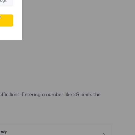
hoạt
u
affic limit. Entering a number like 2G limits the
 tiếp