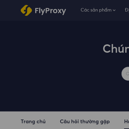
Các sản phẩm
Đ
Chún
Trang chủ
Câu hỏi thường gặp
H