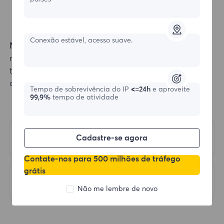
Conexão estável, acesso suave.
Note:
In the traffic limit setting options, entering 0
means no traffic limit. Entering a number like 2G limits
the traffic to 2GB. If exceeded, the account will
automatically stop.
Tempo de sobrevivência do IP
<=24h
e aproveite
99,9%
tempo de atividade
Anterior
Cadastre-se agora
Registration Guide
Contate-nos para 500 milhões de tráfego
grátis
Próximo
Whitelist Authentication
Não me lembre de novo