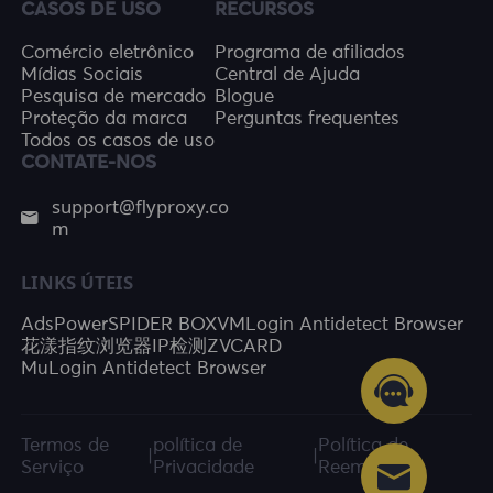
CASOS DE USO
RECURSOS
Comércio eletrônico
Programa de afiliados
Mídias Sociais
Central de Ajuda
Pesquisa de mercado
Blogue
Proteção da marca
Perguntas frequentes
Todos os casos de uso
CONTATE-NOS
support@flyproxy.co
m
LINKS ÚTEIS
AdsPower
SPIDER BOX
VMLogin Antidetect Browser
花漾指纹浏览器
IP检测
ZVCARD
MuLogin Antidetect Browser
Termos de
política de
Política de
|
|
Serviço
Privacidade
Reembolso