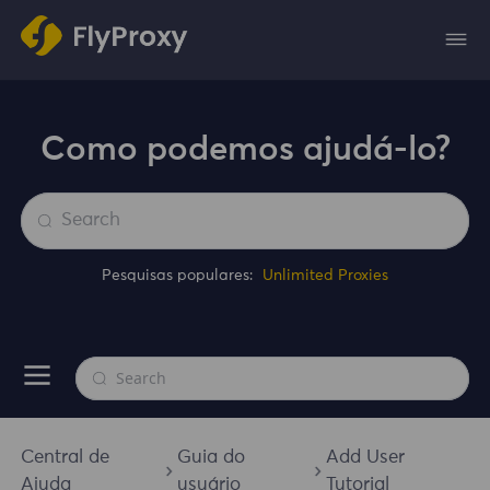
Como podemos ajudá-lo?
Pesquisas populares:
Unlimited Proxies
Central de
Guia do
Add User
Ajuda
usuário
Tutorial