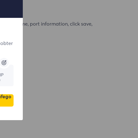
er hostname, port information, click save,
 obter
IP
e
áfego