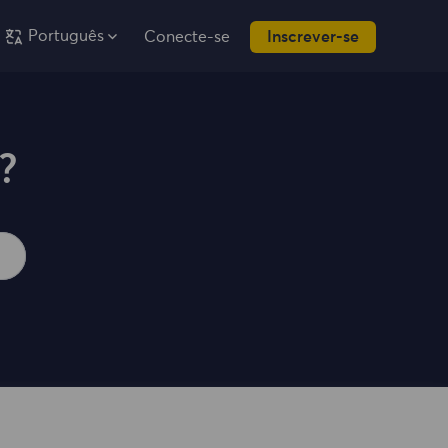
Português
Conecte-se
Inscrever-se
?