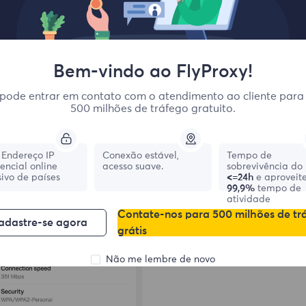
Tap on the proxy server option, set the proxy to "Manual", ent
Bem-vindo ao FlyProxy!
nfiguration completed.
pode entrar em contato com o atendimento ao cliente para
500 milhões de tráfego gratuito.
Endereço IP
Conexão estável,
Tempo de
dencial online
acesso suave.
sobrevivência do 
ivo de países
<=24h
e aproveit
99,9%
tempo de
atividade
Contate-nos para 500 milhões de tr
adastre-se agora
grátis
Não me lembre de novo