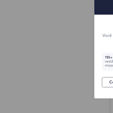
3.
co
Você 
195+
resi
mass
C