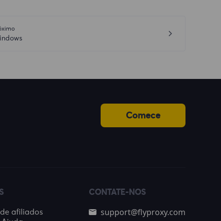
óximo
indows
Comece
S
CONTATE-NOS
support@flyproxy.com
e afiliados