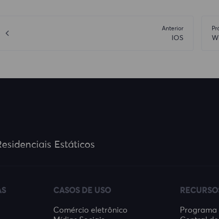
Anterior
Pr
IOS
W
esidenciais Estáticos
AS
CASOS DE USO
RECURSO
Comércio eletrônico
Programa d