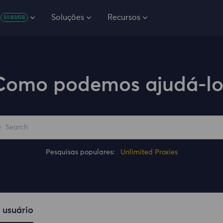
Soluções
Recursos
$0.80/GB
Como podemos ajudá-lo
Pesquisas populares:
Unlimited Proxies
 usuário