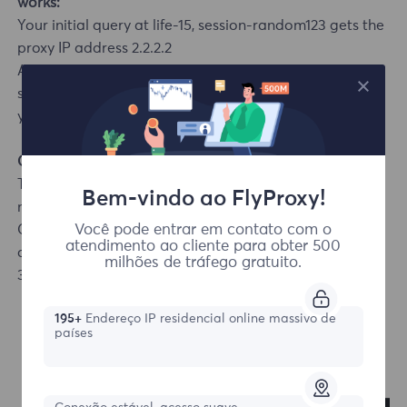
works:
Your initial query at life-15, session-random123 gets the
proxy IP address 2.2.2.2
As long as you keep sending new requests using the
same session ID within 15 minutes, the system will route
your queries through 2.2.2.2.
Code Example
The first request selects a German IP, and subsequent
Bem-vindo ao FlyProxy!
new queries try to keep the same IP (session control):
Você pode entrar em contato com o
CURL
atendimento ao cliente para obter 500
curl -x username_area-DE_session-random123_life-
milhões de tráfego gratuito.
30:password@proxy.flyproxy.com:1212 https://api.ip.cc/
195+
Endereço IP residencial online massivo de
países