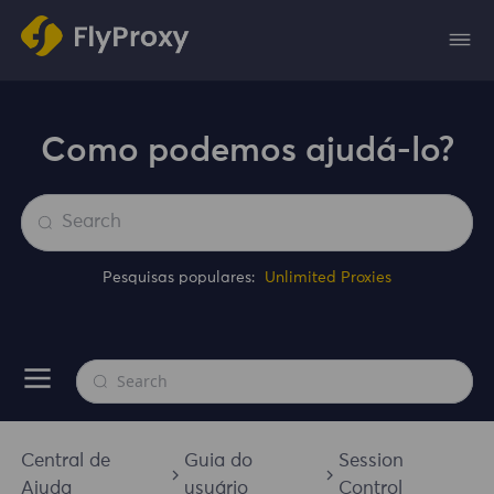
Como podemos ajudá-lo?
Pesquisas populares:
Unlimited Proxies
Central de
Guia do
Session
Ajuda
usuário
Control