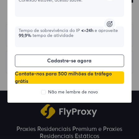
Conexão estável, acesso suave.
Tempo de sobrevivência do IP
<=24h
e aproveite
Anterior
99,9%
tempo de atividade
Select Country/Region
Próximo
Cadastre-se agora
Response Codes
Contate-nos para 500 milhões de tráfego
grátis
Não me lembre de novo
Proxies Residenciais Premium e Proxies
Residenciais Estáticos