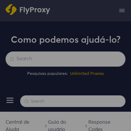
Como podemos ajudá-lo?
Pesquisas populares:
Unlimited Proxies
Central de
Guia do
Response
Ajuda
usuário
Codes