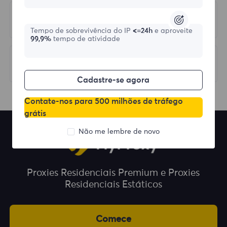
Anterior
Session Control
Tempo de sobrevivência do IP
<=24h
e aproveite
99,9%
tempo de atividade
Próximo
Blocked Websites
Cadastre-se agora
Contate-nos para 500 milhões de tráfego
grátis
Não me lembre de novo
Proxies Residenciais Premium e Proxies
Residenciais Estáticos
Comece