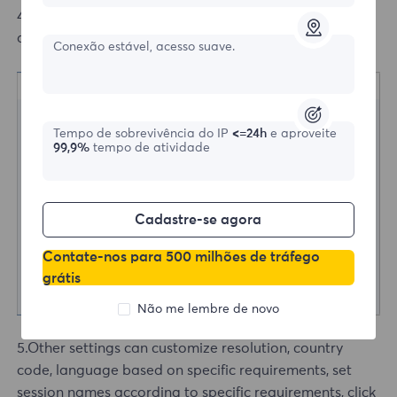
4.Check Enable proxy server, enter the extracted IP
address just now, and click Save.
Conexão estável, acesso suave.
Tempo de sobrevivência do IP
<=24h
e aproveite
99,9%
tempo de atividade
Cadastre-se agora
Contate-nos para 500 milhões de tráfego
grátis
Não me lembre de novo
5.Other settings can customize resolution, country
code, language based on specific requirements, set
session names according to specific requirements, click