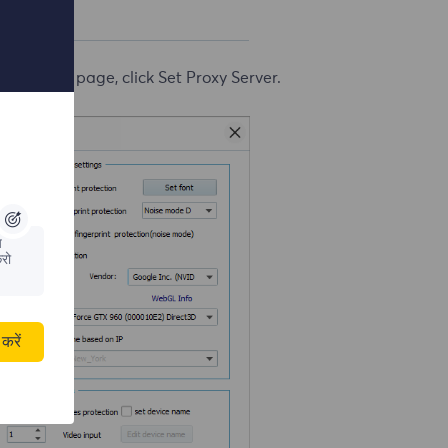
n profile page, click Set Proxy Server.
य
रो
करें