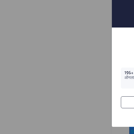
3.
195+
ऑनला