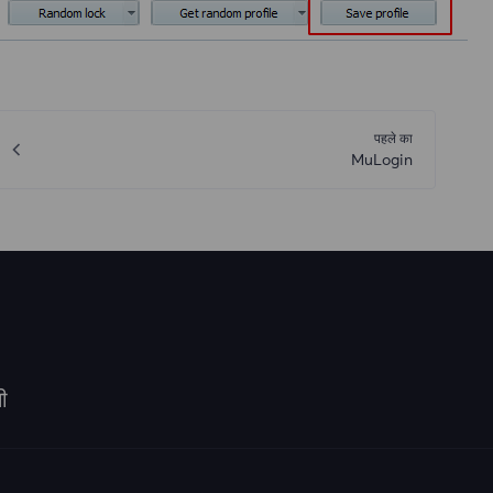
पहले का
MuLogin
ी