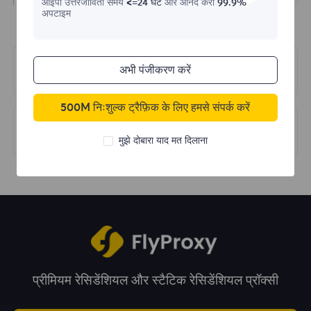
आईपी ​​उत्तरजीविता समय
<=24 घंटे
और आनंद करो
99.9%
अपटाइम
पहले का
अभी पंजीकरण करें
Bitbrowser
500M निःशुल्क ट्रैफ़िक के लिए हमसे संपर्क करें
अगला
Hubstudio
मुझे दोबारा याद मत दिलाना
प्रीमियम रेसिडेंशियल और स्टैटिक रेसिडेंशियल प्रॉक्सी