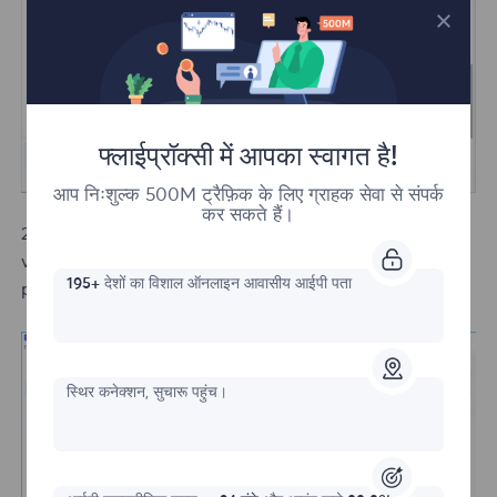
फ्लाईप्रॉक्सी में आपका स्वागत है!
आप निःशुल्क 500M ट्रैफ़िक के लिए ग्राहक सेवा से संपर्क
कर सकते हैं।
2.After saving, click to open AdsPowerBrowser and
view the IP. If the IP address shifts, it indicates that the
195+
देशों का विशाल ऑनलाइन आवासीय आईपी पता
proxy settings are successful.
स्थिर कनेक्शन, सुचारू पहुंच।