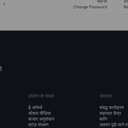
पहले का
अग
Change Password
Re
ी
उपयोग के मामले
संसाधन
ई-कॉमर्स
संबद्ध कार्यक्रम
सोशल मीडिया
सहायता केंद्र
बाजार अनुसंधान
ब्लॉग
ब्रांड संरक्षण
अक्सर पूछे जाने वा