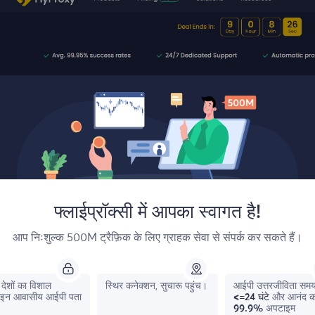
फ्लाईप्रॉक्सी में आपका स्वागत है!
आप निःशुल्क 500M ट्रैफ़िक के लिए ग्राहक सेवा से संपर्क कर सकते हैं।
देशों का विशाल
स्थिर कनेक्शन, सुचारू पहुंच।
आईपी ​​उत्तरजीविता सम
इन आवासीय आईपी पता
<=24 घंटे
और आनंद क
99.9%
अपटाइम