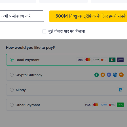
अभी पंजीकरण करें
500M निःशुल्क ट्रैफ़िक के लिए हमसे संपर्क 
In the purchase interface, choose your preferred payment m
मुझे दोबारा याद मत दिलाना