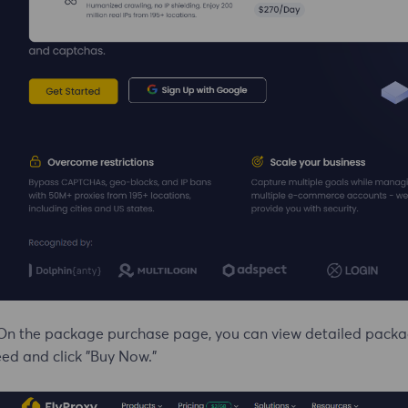
On the package purchase page, you can view detailed packag
ed and click "Buy Now."