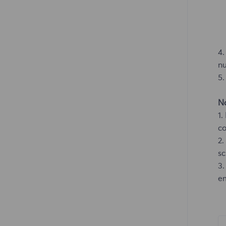
4.
n
5.
No
1.
c
2.
sc
3.
em