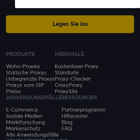
Residential-Proxys
Legen Sie los
PRODUKTE
MERKMALE
Wohn-Proxies
Kostenloser Proxy
Statische Proxys
Standorte
Unbegrenzte Proxys
Proxy-Checker
Proxys vom ISP
CroxyProxy
Preise
ProxySite
ANWENDUNGSFÄLLE
RESSOURCEN
E-Commerce
Partnerprogramm
Soziale Medien
Hilfecenter
Marktforschung
Blog
Markenschutz
FAQ
Alle Anwendungsfälle