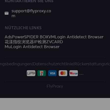
KONTAKTIEREN SIE UNS
support@flyproxy.co
m
NÜTZLICHE LINKS
AdsPower
SPIDER BOX
VMLogin Antidetect Browser
花漾指纹浏览器
IP检测
ZVCARD
MuLogin Antidetect Browser
ngsbedingungen
|
Datenschutzrichtlinie
|
Rückerstattungsric
FlyProxy