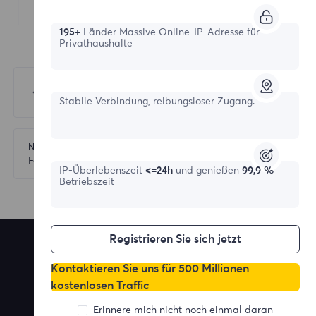
195+
Länder Massive Online-IP-Adresse für
Privathaushalte
Vorherige
Dashboard
Stabile Verbindung, reibungsloser Zugang.
Nächste
Forget Password
IP-Überlebenszeit
<=24h
und genießen
99,9 %
Betriebszeit
Registrieren Sie sich jetzt
Kontaktieren Sie uns für 500 Millionen
kostenlosen Traffic
Premium Residential- und Statische
Erinnere mich nicht noch einmal daran