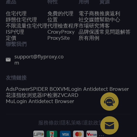
產品
特性
用例
資源
住宅代理
免費的代理
電子商務
推廣返利
靜態住宅代理
位置
社交媒體
幫助中心
不限流量住宅代理
代理檢查程序
市場研究
博客
ISP代理
CroxyProxy
品牌保護
常見問題解答
定價
ProxySite
所有用例
聯繫我們
support@flyproxy.co
m
友情鏈接
AdsPower
SPIDER BOX
VMLogin Antidetect Browser
花漾指纹浏览器
IP检测
ZVCARD
MuLogin Antidetect Browser
服務條款
|
隱私策略
|
退款政策