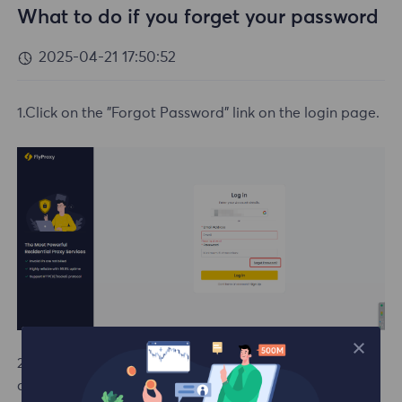
What to do if you forget your password
2025-04-21 17:50:52
1.Click on the "Forgot Password" link on the login page.
2.Enter your email address to receive a verification
code. Input the verification code sent to your email,