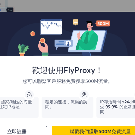
歡迎使用FlyProxy！
您可以聯繫客戶服務免費獲取500M流量。
國家/地區的海量
穩定的連接，流暢的訪
IP存活時間
≤24小
住宅IP地址
問。
受
99.9%
的正常
間
Select the http or sock5 protocol proxy mode, fill in the IP an
nnection test button to check.
立即註冊
聯繫我們獲取500M免費流量