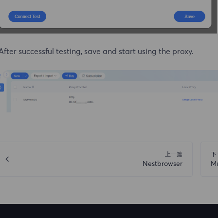
After successful testing, save and start using the proxy.
上一篇
下
Nestbrowser
M