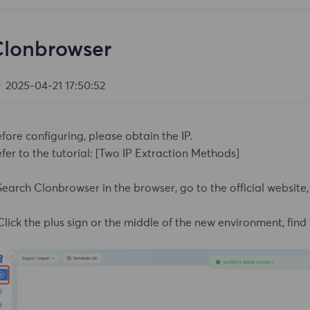
Clonbrowser
2025-04-21 17:50:52
fore configuring, please obtain the IP.
fer to the tutorial:
[Two IP Extraction Methods]
Search Clonbrowser in the browser, go to the official website,
Click the plus sign or the middle of the new environment, find