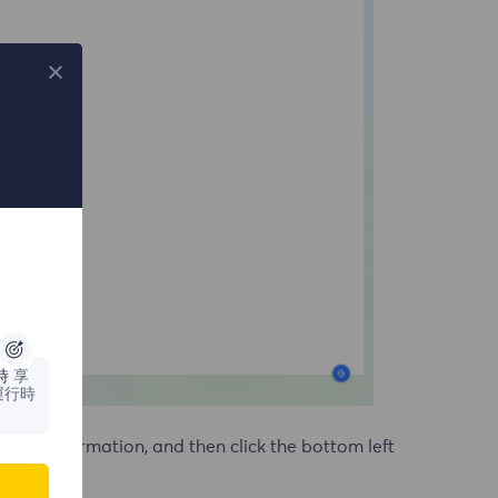
時
享
運行時
d port information, and then click the bottom left