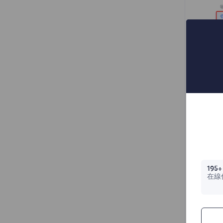
195+
在線
4.
co