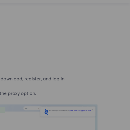
 download, register, and log in.
 the proxy option.