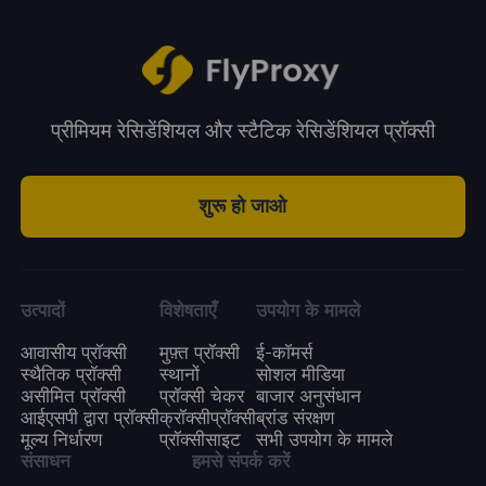
और उच्च-आवृत्ति उपयोग के लिए आदर्श बन जाते हैं।
तरीके से किया जा सकता है।
प्रीमियम रेसिडेंशियल और स्टैटिक रेसिडेंशियल प्रॉक्सी
शुरू हो जाओ
उत्पादों
विशेषताएँ
उपयोग के मामले
आवासीय प्रॉक्सी
मुफ़्त प्रॉक्सी
ई-कॉमर्स
स्थैतिक प्रॉक्सी
स्थानों
सोशल मीडिया
असीमित प्रॉक्सी
प्रॉक्सी चेकर
बाजार अनुसंधान
आईएसपी द्वारा प्रॉक्सी
क्रॉक्सीप्रॉक्सी
ब्रांड संरक्षण
मूल्य निर्धारण
प्रॉक्सीसाइट
सभी उपयोग के मामले
संसाधन
हमसे संपर्क करें