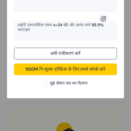
$?
/IP
आईपी ​​उत्तरजीविता समय
<=24 घंटे
और आनंद करो
99.9%
अभी खरीदें
अपटाइम
उन्नत स्थिर IP
अभी पंजीकरण करें
स्थिर कनेक्शन
लंबा ऑनलाइन समय
500M निःशुल्क ट्रैफ़िक के लिए हमसे संपर्क करें
अनंत बैंडविड्थ और सत्र
HTTP(S)/SOCKS5
मुझे दोबारा याद मत दिलाना
और अधिक जानें