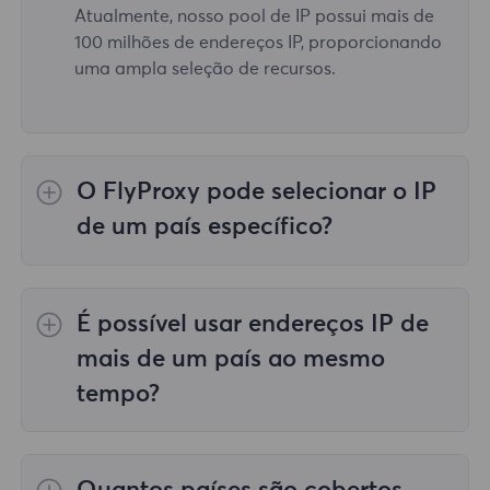
Atualmente, nosso pool de IP possui mais de
100 milhões de endereços IP, proporcionando
uma ampla seleção de recursos.
O FlyProxy pode selecionar o IP
de um país específico?
Sim, o
Proxies residenciais rotativos
fornecer
seleção de IP para 195 países/regiões em
É possível usar endereços IP de
todo o mundo;
Proxies residenciais ilimitados
não apoia a seleção de representantes para
mais de um país ao mesmo
países/regiões específicos;
Proxies
tempo?
residenciais estáticos
fornece proxies para
proxies de 36 países, e você pode selecionar
Sim, você pode usar endereços IP de mais de
o país desejado no momento da compra.
um país ao mesmo tempo, o que é muito útil