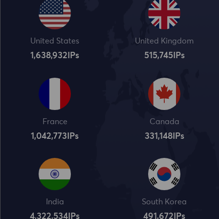
United States
United Kingdom
1,638,932
IPs
515,745
IPs
France
Canada
1,042,773
IPs
331,148
IPs
India
South Korea
4,322,534
IPs
491,672
IPs