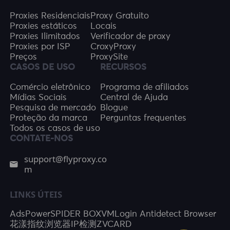
Proxies Residenciais
Proxy Gratuito
Proxies estáticos
Locais
Proxies Ilimitados
Verificador de proxy
Proxies por ISP
CroxyProxy
Preços
ProxySite
CASOS DE USO
RECURSOS
Comércio eletrônico
Programa de afiliados
Mídias Sociais
Central de Ajuda
Pesquisa de mercado
Blogue
Proteção da marca
Perguntas frequentes
Todos os casos de uso
CONTATE-NOS
support@flyproxy.co
m
LINKS ÚTEIS
AdsPower
SPIDER BOX
VMLogin Antidetect Browser
花漾指纹浏览器
IP检测
ZVCARD