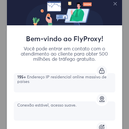
HTTP(S)/SOCKS5
Saber mais
Bem-vindo ao FlyProxy!
Você pode entrar em contato com o
atendimento ao cliente para obter 500
milhões de tráfego gratuito.
Proxies Residenciais Ilimitados
195+
Endereço IP residencial online massivo de
países
Formulário inicial
Conexão estável, acesso suave.
$?
/Dia