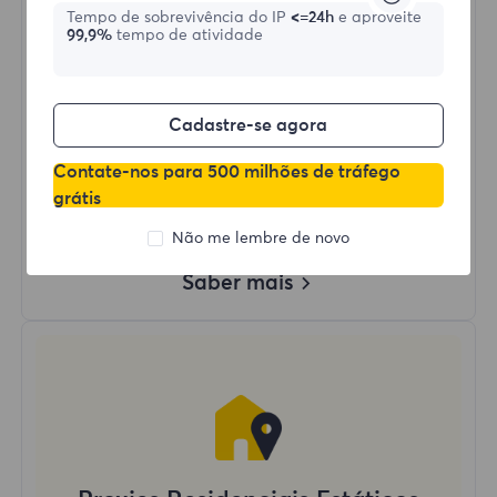
Tempo de sobrevivência do IP
<=24h
e aproveite
99,9%
tempo de atividade
Comprar agora
Uso de Dados Ilimitado
Cadastre-se agora
Uso Ilimitado de IP
Mais de 50 regiões ao redor do mundo
Contate-nos para 500 milhões de tráfego
País Aleatório
grátis
Proxy Residencial Dinâmico Real
Não me lembre de novo
Saber mais