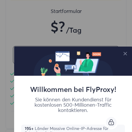
Startformular
$?
/Tag
Jetzt kaufen
Unbegrenzte Nutzung von Datenverkehr
Unbegrenzte Nutzung von IP-Adressen
Willkommen bei FlyProxy!
Mehr als 50 Regionen weltweit
Zufälliges Land
Sie können den Kundendienst für
Echte dynamische Wohnsitz-Proxy
kostenlosen 500-Millionen-Traffic
kontaktieren.
Erfahren Sie mehr
195+
Länder Massive Online-IP-Adresse für