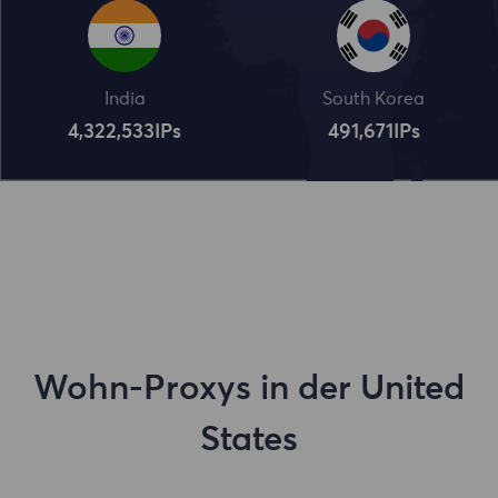
India
South Korea
4,322,534
IPs
491,672
IPs
Wohn-Proxys in der United
States