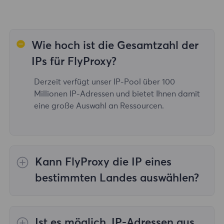
Wie hoch ist die Gesamtzahl der
IPs für FlyProxy?
Derzeit verfügt unser IP-Pool über 100
Millionen IP-Adressen und bietet Ihnen damit
eine große Auswahl an Ressourcen.
Kann FlyProxy die IP eines
bestimmten Landes auswählen?
Ja, das
Rotierende Wohn-Proxys
Bereitstellung von IP-Auswahl für 195
Ist es möglich, IP-Adressen aus
Länder/Regionen weltweit;
Unbegrenzte