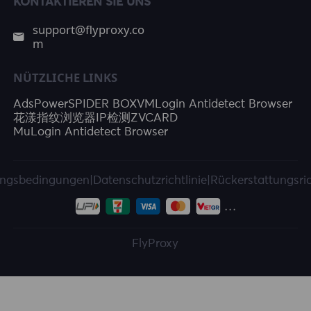
KONTAKTIEREN SIE UNS
support@flyproxy.co
m
NÜTZLICHE LINKS
AdsPower
SPIDER BOX
VMLogin Antidetect Browser
花漾指纹浏览器
IP检测
ZVCARD
MuLogin Antidetect Browser
ngsbedingungen
|
Datenschutzrichtlinie
|
Rückerstattungsric
FlyProxy