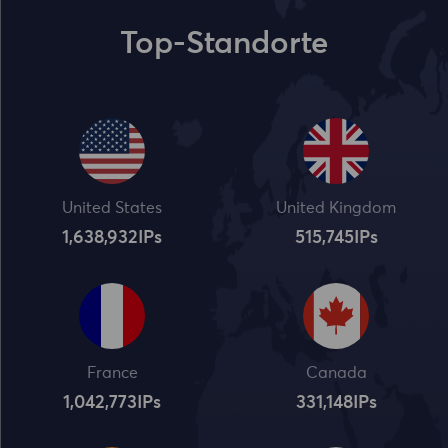
Top-Standorte
United States
United Kingdom
1,638,932
IPs
515,745
IPs
France
Canada
1,042,773
IPs
331,148
IPs