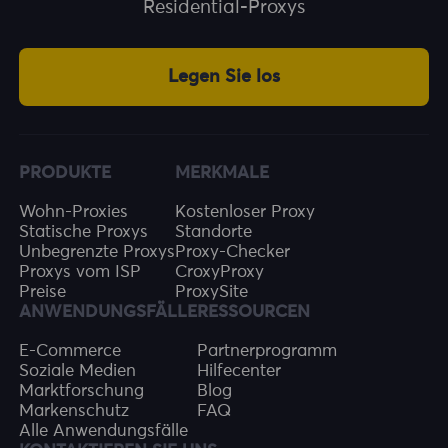
Residential-Proxys
Legen Sie los
PRODUKTE
MERKMALE
Wohn-Proxies
Kostenloser Proxy
Statische Proxys
Standorte
Unbegrenzte Proxys
Proxy-Checker
Proxys vom ISP
CroxyProxy
Preise
ProxySite
ANWENDUNGSFÄLLE
RESSOURCEN
E-Commerce
Partnerprogramm
Soziale Medien
Hilfecenter
Marktforschung
Blog
Markenschutz
FAQ
Alle Anwendungsfälle