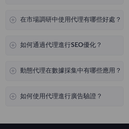
在市場調研中使用代理有哪些好處？
通過FlyProxy的代理服務，用戶可以訪問來自不
同地區的市場數據，進行競爭對手分析，確保數
如何通過代理進行SEO優化？
據的全面性和準確性。同時，代理的高匿名性有
助於避免被目標網站檢測。
FlyProxy的代理服務提供高匿名性，幫助用戶在
不同地理位置進行關鍵詞研究和競爭對手分析，
動態代理在數據採集中有哪些應用？
從而提高SEO策略的有效性，確保網站在搜索引
擎中的排名提升。
利用 FlyProxy 的轮换代理服務可以確保高效且
匿名的數據收集，非常適合涉及大量數據捕獲的
如何使用代理進行廣告驗證？
網頁抓取和市場研究任務。
藉助FlyProxy的代理服務，您可以模擬不同用戶
點擊廣告，從而驗證廣告展示的位置和內容是否
正確。這有助於防止廣告欺詐和無效點擊，提升
廣告預算的有效利用率。