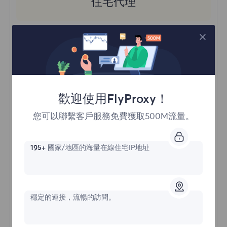
住宅代理
價格始於
$?
/GB
歡迎使用FlyProxy！
立即購買
您可以聯繫客戶服務免費獲取500M流量。
訪問不同地區的內容
195+
國家/地區的海量在線住宅IP地址
無限並發會話
一億+ 優質住宅代理
自動代理輪換
HTTP(S)/SOCKS5
穩定的連接，流暢的訪問。
瞭解更多