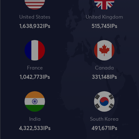
United States
United Kingdom
1,638,932
IPs
515,745
IPs
France
Canada
1,042,773
IPs
331,148
IPs
India
South Korea
4,322,534
IPs
491,672
IPs