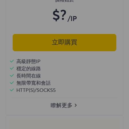
價格始於
$?
/IP
立即購買
高級靜態IP
穩定的線路
長時間在線
無限帶寬和會話
HTTP(S)/SOCKS5
瞭解更多