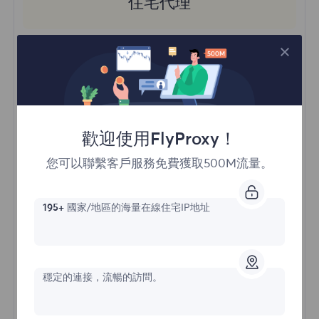
住宅代理
價格始於
$?
/GB
歡迎使用FlyProxy！
立即購買
您可以聯繫客戶服務免費獲取500M流量。
訪問不同地區的內容
195+
國家/地區的海量在線住宅IP地址
無限並發會話
一億+ 優質住宅代理
自動代理輪換
HTTP(S)/SOCKS5
穩定的連接，流暢的訪問。
瞭解更多