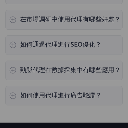
在市場調研中使用代理有哪些好處？
通過FlyProxy的代理服務，用戶可以訪問來自不
同地區的市場數據，進行競爭對手分析，確保數
如何通過代理進行SEO優化？
據的全面性和準確性。同時，代理的高匿名性有
助於避免被目標網站檢測。
FlyProxy的代理服務提供高匿名性，幫助用戶在
不同地理位置進行關鍵詞研究和競爭對手分析，
動態代理在數據採集中有哪些應用？
從而提高SEO策略的有效性，確保網站在搜索引
擎中的排名提升。
利用 FlyProxy 的轮换代理服務可以確保高效且
匿名的數據收集，非常適合涉及大量數據捕獲的
如何使用代理進行廣告驗證？
網頁抓取和市場研究任務。
藉助FlyProxy的代理服務，您可以模擬不同用戶
點擊廣告，從而驗證廣告展示的位置和內容是否
正確。這有助於防止廣告欺詐和無效點擊，提升
廣告預算的有效利用率。