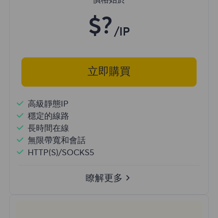
價格始於
$?
/IP
立即購買
高級靜態IP
穩定的線路
長時間在線
無限帶寬和會話
HTTP(S)/SOCKS5
瞭解更多