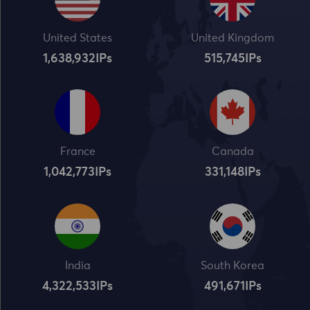
United States
United Kingdom
1,638,932
IPs
515,745
IPs
France
Canada
1,042,773
IPs
331,148
IPs
India
South Korea
4,322,534
IPs
491,672
IPs