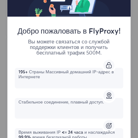
Автоматическая ротация прокси
HTTP(S)/SOCKS5
Узнать больше
Добро пожаловать в FlyProxy!
Вы можете связаться со службой
поддержки клиентов и получить
бесплатный трафик 500M.
195+
Страны Массивный домашний IP-адрес в
Интернете
Неограниченные резидентные
Стабильное соединение, плавный доступ.
Стартовая форма
$?
/День
Время выживания IP
<= 24 часа
и наслаждайся
99,9%
время безотказной работы