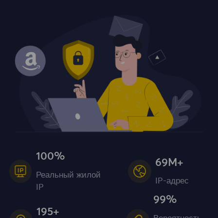
100%
69M+
Реальный жилой
IP-адрес
IP
99%
195+