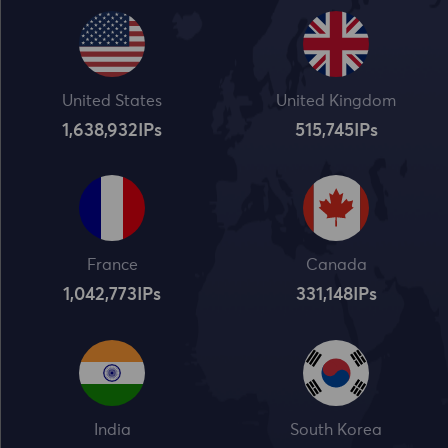
United States
United Kingdom
1,638,932
IPs
515,745
IPs
France
Canada
1,042,773
IPs
331,148
IPs
India
South Korea