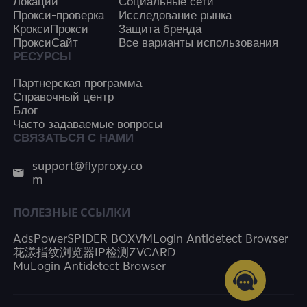
Локации
Социальные сети
Прокси-проверка
Исследование рынка
КроксиПрокси
Защита бренда
ПроксиСайт
Все варианты использования
РЕСУРСЫ
Партнерская программа
Справочный центр
Блог
Часто задаваемые вопросы
СВЯЗАТЬСЯ С НАМИ
support@flyproxy.co
m
ПОЛЕЗНЫЕ ССЫЛКИ
AdsPower
SPIDER BOX
VMLogin Antidetect Browser
花漾指纹浏览器
IP检测
ZVCARD
MuLogin Antidetect Browser