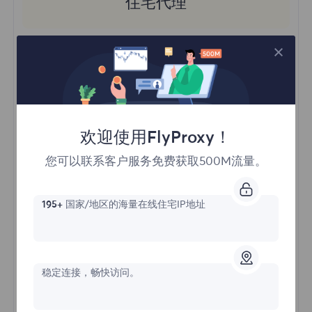
住宅代理
价格始于
$?
/GB
欢迎使用FlyProxy！
立即购买
您可以联系客户服务免费获取500M流量。
访问不同地区的内容
195+
国家/地区的海量在线住宅IP地址
无限并发会话
一亿+ 优质住宅代理
自动代理轮换
HTTP(S)/SOCKS5
稳定连接，畅快访问。
了解更多