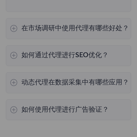
在市场调研中使用代理有哪些好处？
通过FlyProxy的代理服务，用户可以访问来自不
同地区的市场数据，进行竞争对手分析，确保数
如何通过代理进行SEO优化？
据的全面性和准确性。同时，代理的高匿名性有
助于避免被目标网站检测。
FlyProxy的代理服务提供高匿名性，帮助用户在
不同地理位置进行关键词研究和竞争对手分析，
动态代理在数据采集中有哪些应用？
从而提高SEO策略的有效性，确保网站在搜索引
擎中的排名提升。
利用FlyProxy的动态代理服务，可以确保数据采
集的高效和匿名性，非常适合进行大量数据抓取
如何使用代理进行广告验证？
的网络爬虫和市场调研任务。
借助FlyProxy的代理服务，您可以模拟不同用户
点击广告，从而验证广告展示的位置和内容是否
正确。这有助于防止广告欺诈和无效点击，提升