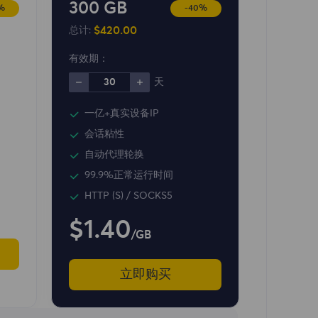
300 GB
%
-40%
$420.00
总计:
有效期：
30
天
一亿+真实设备IP
会话粘性
自动代理轮换
99.9%正常运行时间
HTTP (S) / SOCKS5
$1.40
/GB
立即购买