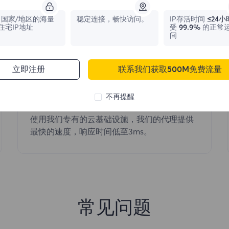
城市、州级和地理位置定位。
国家/地区的海量
稳定连接，畅快访问。
IP存活时间
≤24小
住宅IP地址
受
99.9%
的正常
间
立即注册
联系我们获取500M免费流量
不再提醒
超快速度
使用我们专有的云基础设施，我们的代理提供
最快的速度，响应时间低至3ms。
常见问题