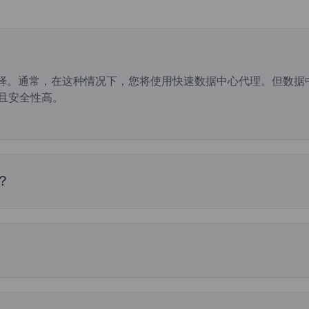
选择。通常，在这种情况下，您将使用快速数据中心代理。但数
而且安全性高。
？
中心IP地址，而是与为它们提供住宅IP地址的ISP合作。与ISP
IP地址转发您的请求，保护您的隐私。 ISP代理使用消费者互