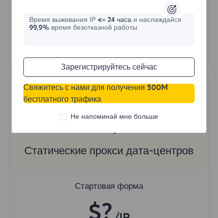
Неограниченная пропускная способность и
сессии
Время выживания IP
<= 24 часа
и наслаждайся
99,9%
время безотказной работы
HTTP(S)/SOCKS5
Узнать больше
Зарегистрируйтесь сейчас
Свяжитесь с нами для получения 500M
бесплатного трафика
Не напоминай мне больше
Статические прокси дата-центров
Стартовая форма
$?
/IP