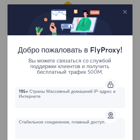
Статические резидентные
Добро пожаловать в FlyProxy!
Стартовая форма
Вы можете связаться со службой
$?
поддержки клиентов и получить
бесплатный трафик 500M.
/IP
195+
Страны Массивный домашний IP-адрес в
Интернете
Купить сейчас
Продвинутый статический IP
Стабильное соединение, плавный доступ.
Стабильное соединение
Длительное время в сети