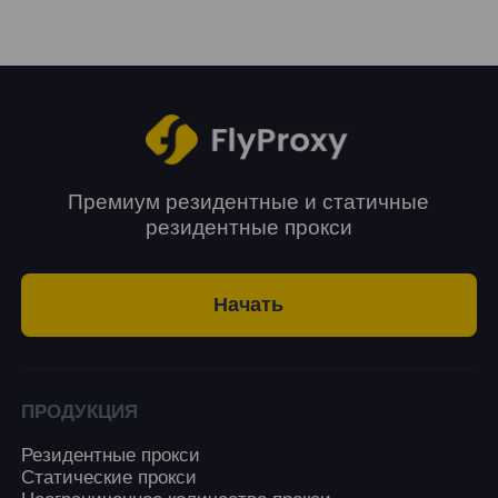
Да, использование прокси от ISP от
рекламой. Управление социальными сетями:
надежного провайдера является
Использование ISP-прокси может помочь
безопасным. Они сочетают в себе уровень
более эффективно управлять несколькими
доверия к резидентским IP и стабильность
аккаунтами в социальных сетях.
данных центровых сетей, что делает их
идеальными для долгосрочного и частого
использования.
Премиум резидентные и статичные
резидентные прокси
Начать
ПРОДУКЦИЯ
Резидентные прокси
Статические прокси