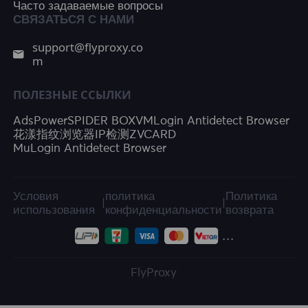
Часто задаваемые вопросы
СВЯЗАТЬСЯ С НАМИ
support@flyproxy.co
m
ПОЛЕЗНЫЕ ССЫЛКИ
AdsPower
SPIDER BOX
VMLogin Antidetect Browser
花漾指纹浏览器
IP检测
ZVCARD
MuLogin Antidetect Browser
Условия
политика
Политика
|
|
использования
конфиденциальности
возврата
FlyProxy