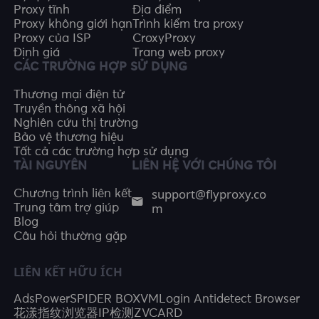
Proxy tĩnh
Địa điểm
Proxy không giới hạn
Trình kiểm tra proxy
Proxy của ISP
CroxyProxy
Định giá
Trang web proxy
CÁC TRƯỜNG HỢP SỬ DỤNG
Thương mại điện tử
Truyền thông xã hội
Nghiên cứu thị trường
Bảo vệ thương hiệu
Tất cả các trường hợp sử dụng
TÀI NGUYÊN
LIÊN HỆ VỚI CHÚNG TÔI
support@flyproxy.co
Chương trình liên kết
m
Trung tâm trợ giúp
Blog
Câu hỏi thường gặp
LIÊN KẾT HỮU ÍCH
AdsPower
SPIDER BOX
VMLogin Antidetect Browser
花漾指纹浏览器
IP检测
ZVCARD