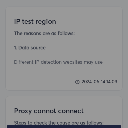
IP test region
The reasons are as follows:
1. Data source
Different IP detection websites may use
different data sources to obtain IP address
information, which may include Internet
2024-06-14 14:09
service providers (ISPs), geolocation
databases, public proxy server lists, etc.
Therefore, there may be differences in test
results.
Proxy cannot connect
2. Data processing algorithms
Steps to check the cause are as follows: