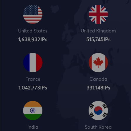
United States
United Kingdom
1,638,932
IPs
515,745
IPs
France
Canada
1,042,773
IPs
331,148
IPs
India
South Korea