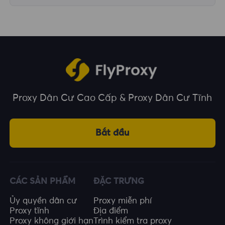
Chúng tôi bao phủ hơn 195 quốc gia và vùng
lãnh thổ trên toàn thế giới, cung cấp cho bạn
nhiều lựa chọn về vị trí địa lý.
Proxy Dân Cư Cao Cấp & Proxy Dân Cư Tĩnh
Bắt đầu
CÁC SẢN PHẨM
ĐẶC TRƯNG
Ủy quyền dân cư
Proxy miễn phí
Proxy tĩnh
Địa điểm
Proxy không giới hạn
Trình kiểm tra proxy