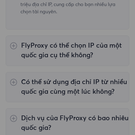
triệu địa chỉ IP, cung cấp cho bạn nhiều lựa
chọn tài nguyên.
FlyProxy có thể chọn IP của một
quốc gia cụ thể không?
Vâng,
Ủy quyền dân cư luân phiên
cung cấp
lựa chọn IP cho 195 quốc gia/khu vực trên
Có thể sử dụng địa chỉ IP từ nhiều
toàn thế giới;
Proxy dân cư không giới hạn
không hỗ trợ việc lựa chọn proxy cho các
quốc gia cùng một lúc không?
quốc gia/khu vực được chỉ định;
Proxy dân
cư tĩnh
cung cấp proxy cho 36 proxy quốc gia
Có, bạn có thể sử dụng địa chỉ IP từ nhiều
và bạn có thể chọn quốc gia mong muốn tại
quốc gia cùng lúc, điều này rất hữu ích trong
Dịch vụ của FlyProxy có bao nhiêu
thời điểm mua.
những trường hợp bạn cần thực hiện tác vụ
trên nhiều vị trí địa lý.
quốc gia?