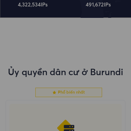
4,322,534
IPs
491,672
IPs
Ủy quyền dân cư ở Burundi
Phổ biến nhất