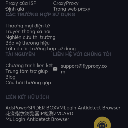
Proxy của ISP
CroxyProxy
Định giá
Trang web proxy
CÁC TRƯỜNG HỢP SỬ DỤNG
Thương mại điện tử
Truyền thông xã hội
Nghiên cứu thị trường
Bảo vệ thương hiệu
Tất cả các trường hợp sử dụng
TÀI NGUYÊN
LIÊN HỆ VỚI CHÚNG TÔI
support@flyproxy.co
Chương trình liên kết
m
Trung tâm trợ giúp
Blog
Câu hỏi thường gặp
LIÊN KẾT HỮU ÍCH
AdsPower
SPIDER BOX
VMLogin Antidetect Browser
花漾指纹浏览器
IP检测
ZVCARD
MuLogin Antidetect Browser