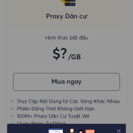
Proxy Dân cư
Hình thức bắt đầu
$?
/GB
Mua ngay
Truy Cập Nội Dung từ Các Vùng Khác Nhau
Phiên Đồng Thời Không Giới Hạn
100M+ Proxy Dân Cư Tuyệt Vời
Quay Proxy Tự Động
HTTP(S)/SOCKS5