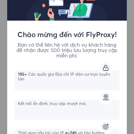
Tìm hiểu thêm
Chào mừng đến với FlyProxy!
Bạn có thể liên hệ với dịch vụ khách hàng
để nhận được 500 triệu lưu lượng truy cập
miễn phí.
Proxy Dân cư Không giới hạn
195+
Các quốc gia Địa chỉ IP dân cư trực tuyến
lớn
Hình thức bắt đầu
Kết nối ổn định, truy cập mượt mà.
$?
/Ngày
Thời gian tồn tại của IP
<=24h
và tận hưởng