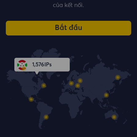
của kết nối.
Bắt đầu
1,578
IPs