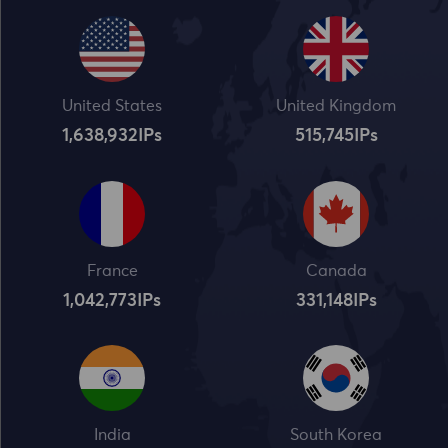
United States
United Kingdom
1,638,932
IPs
515,745
IPs
France
Canada
1,042,773
IPs
331,148
IPs
India
South Korea