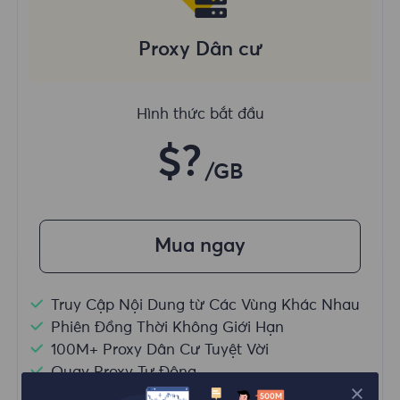
Proxy Dân cư
Hình thức bắt đầu
$?
/GB
Mua ngay
Truy Cập Nội Dung từ Các Vùng Khác Nhau
Phiên Đồng Thời Không Giới Hạn
100M+ Proxy Dân Cư Tuyệt Vời
Quay Proxy Tự Động
HTTP(S)/SOCKS5