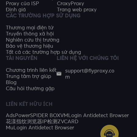
Proxy của ISP
CroxyProxy
Định giá
Trang web proxy
CÁC TRƯỜNG HỢP SỬ DỤNG
Thương mại điện tử
Truyền thông xã hội
Nghiên cứu thị trường
Bảo vệ thương hiệu
Tất cả các trường hợp sử dụng
TÀI NGUYÊN
LIÊN HỆ VỚI CHÚNG TÔI
support@flyproxy.co
Chương trình liên kết
m
Trung tâm trợ giúp
Blog
Câu hỏi thường gặp
LIÊN KẾT HỮU ÍCH
AdsPower
SPIDER BOX
VMLogin Antidetect Browser
花漾指纹浏览器
IP检测
ZVCARD
MuLogin Antidetect Browser