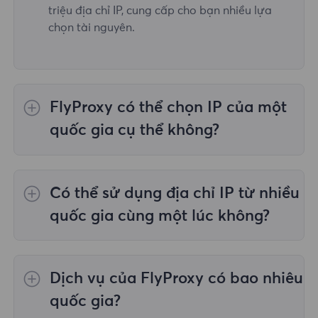
triệu địa chỉ IP, cung cấp cho bạn nhiều lựa
chọn tài nguyên.
FlyProxy có thể chọn IP của một
quốc gia cụ thể không?
Vâng,
Ủy quyền dân cư luân phiên
cung cấp
lựa chọn IP cho 195 quốc gia/khu vực trên
Có thể sử dụng địa chỉ IP từ nhiều
toàn thế giới;
Proxy dân cư không giới hạn
không hỗ trợ việc lựa chọn proxy cho các
quốc gia cùng một lúc không?
quốc gia/khu vực được chỉ định;
Proxy dân
cư tĩnh
cung cấp proxy cho 36 proxy quốc gia
Có, bạn có thể sử dụng địa chỉ IP từ nhiều
và bạn có thể chọn quốc gia mong muốn tại
quốc gia cùng lúc, điều này rất hữu ích trong
Dịch vụ của FlyProxy có bao nhiêu
thời điểm mua.
những trường hợp bạn cần thực hiện tác vụ
trên nhiều vị trí địa lý.
quốc gia?