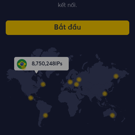
kết nối.
Bắt đầu
8,750,249
IPs