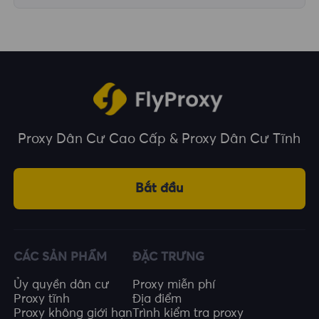
Chúng tôi bao phủ hơn 195 quốc gia và vùng
lãnh thổ trên toàn thế giới, cung cấp cho bạn
nhiều lựa chọn về vị trí địa lý.
Proxy Dân Cư Cao Cấp & Proxy Dân Cư Tĩnh
Bắt đầu
CÁC SẢN PHẨM
ĐẶC TRƯNG
Ủy quyền dân cư
Proxy miễn phí
Proxy tĩnh
Địa điểm
Proxy không giới hạn
Trình kiểm tra proxy