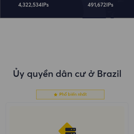
4,322,534
IPs
491,672
IPs
Ủy quyền dân cư ở Brazil
Phổ biến nhất