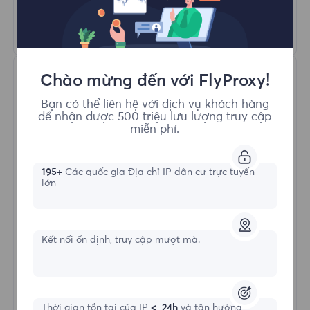
Tìm hiểu thêm
Chào mừng đến với FlyProxy!
Bạn có thể liên hệ với dịch vụ khách hàng
để nhận được 500 triệu lưu lượng truy cập
miễn phí.
Proxy Dân cư Không giới hạn
195+
Các quốc gia Địa chỉ IP dân cư trực tuyến
lớn
Hình thức bắt đầu
Kết nối ổn định, truy cập mượt mà.
$?
/Ngày
Thời gian tồn tại của IP
<=24h
và tận hưởng