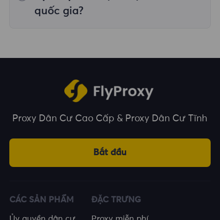
trên nhiều vị trí địa lý.
quốc gia?
Chúng tôi bao phủ hơn 195 quốc gia và vùng
lãnh thổ trên toàn thế giới, cung cấp cho bạn
nhiều lựa chọn về vị trí địa lý.
Proxy Dân Cư Cao Cấp & Proxy Dân Cư Tĩnh
Bắt đầu
CÁC SẢN PHẨM
ĐẶC TRƯNG
Ủy quyền dân cư
Proxy miễn phí