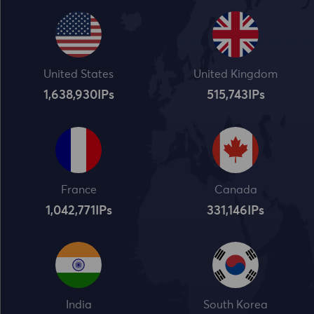
United States
United Kingdom
1,638,932
IPs
515,745
IPs
France
Canada
1,042,773
IPs
331,148
IPs
India
South Korea