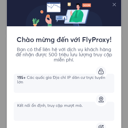
Quay Proxy Tự Động
HTTP(S)/SOCKS5
Tìm hiểu thêm
Chào mừng đến với FlyProxy!
Bạn có thể liên hệ với dịch vụ khách hàng
để nhận được 500 triệu lưu lượng truy cập
miễn phí.
195+
Các quốc gia Địa chỉ IP dân cư trực tuyến
Proxy Dân cư Không giới hạn
lớn
Hình thức bắt đầu
Kết nối ổn định, truy cập mượt mà.
$?
/Ngày