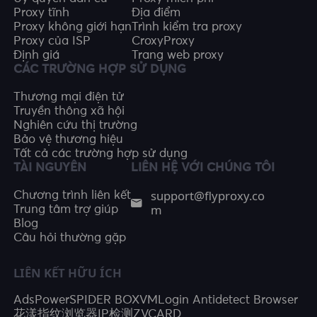
Proxy tĩnh
Địa điểm
Proxy không giới hạn
Trình kiểm tra proxy
Proxy của ISP
CroxyProxy
Định giá
Trang web proxy
CÁC TRƯỜNG HỢP SỬ DỤNG
Thương mại điện tử
Truyền thông xã hội
Nghiên cứu thị trường
Bảo vệ thương hiệu
Tất cả các trường hợp sử dụng
TÀI NGUYÊN
LIÊN HỆ VỚI CHÚNG TÔI
support@flyproxy.co
Chương trình liên kết
m
Trung tâm trợ giúp
Blog
Câu hỏi thường gặp
LIÊN KẾT HỮU ÍCH
AdsPower
SPIDER BOX
VMLogin Antidetect Browser
花漾指纹浏览器
IP检测
ZVCARD