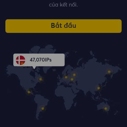
của kết nối.
Bắt đầu
47,072
IPs