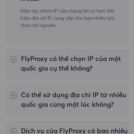
Hiện tại, nhóm IP của chúng tôi có hơn 100
triệu địa chỉ IP, cung cấp cho bạn nhiều lựa
chọn tài nguyên.
FlyProxy có thể chọn IP của một
quốc gia cụ thể không?
Vâng,
Ủy quyền dân cư luân phiên
cung cấp
lựa chọn IP cho 195 quốc gia/khu vực trên
Có thể sử dụng địa chỉ IP từ nhiều
toàn thế giới;
Proxy dân cư không giới hạn
không hỗ trợ việc lựa chọn proxy cho các
quốc gia cùng một lúc không?
quốc gia/khu vực được chỉ định;
Proxy dân
cư tĩnh
cung cấp proxy cho 36 proxy quốc gia
Có, bạn có thể sử dụng địa chỉ IP từ nhiều
và bạn có thể chọn quốc gia mong muốn tại
quốc gia cùng lúc, điều này rất hữu ích trong
Dịch vụ của FlyProxy có bao nhiêu
thời điểm mua.
những trường hợp bạn cần thực hiện tác vụ