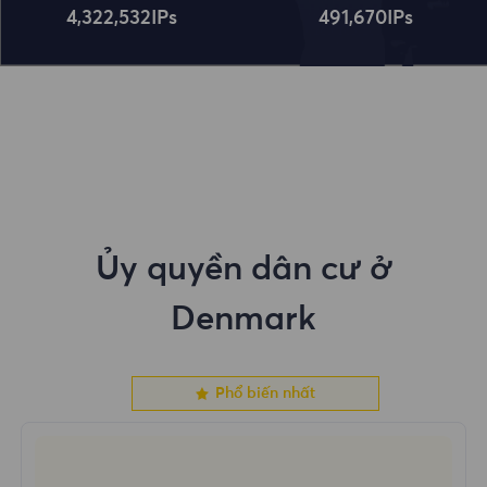
4,322,534
IPs
491,672
IPs
Ủy quyền dân cư ở
Denmark
Phổ biến nhất