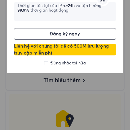
Thời gian tồn tại của IP
<=24h
và tận hưởng
99,9%
thời gian hoạt động
Mua ngay
Đăng ký ngay
Dùng Dữ Liệu Không Giới Hạn
Sử Dụng IP Không Giới Hạn
Liên hệ với chúng tôi để có 500M lưu lượng
Hơn 50 Vùng Trên Toàn Thế Giới
truy cập miễn phí
Quốc Gia Ngẫu Nhiên
Đừng nhắc tôi nữa
Proxy Dân Cư Động Thực
Tìm hiểu thêm