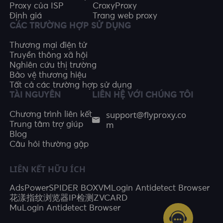
Proxy của ISP
CroxyProxy
Định giá
Trang web proxy
CÁC TRƯỜNG HỢP SỬ DỤNG
Thương mại điện tử
Truyền thông xã hội
Nghiên cứu thị trường
Bảo vệ thương hiệu
Tất cả các trường hợp sử dụng
TÀI NGUYÊN
LIÊN HỆ VỚI CHÚNG TÔI
support@flyproxy.co
Chương trình liên kết
m
Trung tâm trợ giúp
Blog
Câu hỏi thường gặp
LIÊN KẾT HỮU ÍCH
AdsPower
SPIDER BOX
VMLogin Antidetect Browser
花漾指纹浏览器
IP检测
ZVCARD
MuLogin Antidetect Browser