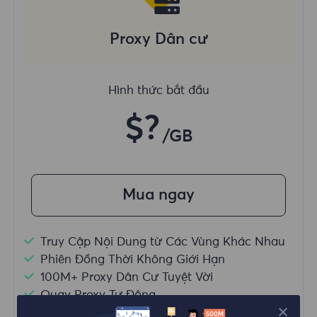
Proxy Dân cư
Hình thức bắt đầu
$?
/GB
Mua ngay
Truy Cập Nội Dung từ Các Vùng Khác Nhau
Phiên Đồng Thời Không Giới Hạn
100M+ Proxy Dân Cư Tuyệt Vời
Quay Proxy Tự Động
HTTP(S)/SOCKS5