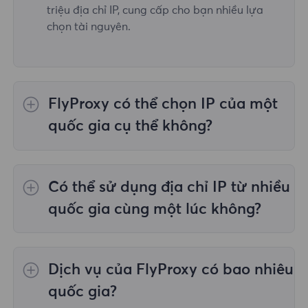
triệu địa chỉ IP, cung cấp cho bạn nhiều lựa
chọn tài nguyên.
FlyProxy có thể chọn IP của một
quốc gia cụ thể không?
Vâng,
Ủy quyền dân cư luân phiên
cung cấp
lựa chọn IP cho 195 quốc gia/khu vực trên
Có thể sử dụng địa chỉ IP từ nhiều
toàn thế giới;
Proxy dân cư không giới hạn
không hỗ trợ việc lựa chọn proxy cho các
quốc gia cùng một lúc không?
quốc gia/khu vực được chỉ định;
Proxy dân
cư tĩnh
cung cấp proxy cho 36 proxy quốc gia
Có, bạn có thể sử dụng địa chỉ IP từ nhiều
và bạn có thể chọn quốc gia mong muốn tại
quốc gia cùng lúc, điều này rất hữu ích trong
Dịch vụ của FlyProxy có bao nhiêu
thời điểm mua.
những trường hợp bạn cần thực hiện tác vụ
trên nhiều vị trí địa lý.
quốc gia?