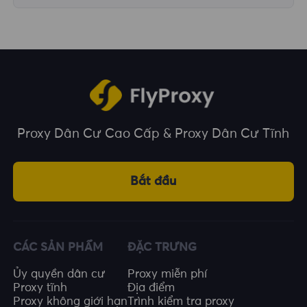
Chúng tôi bao phủ hơn 195 quốc gia và vùng
lãnh thổ trên toàn thế giới, cung cấp cho bạn
nhiều lựa chọn về vị trí địa lý.
Proxy Dân Cư Cao Cấp & Proxy Dân Cư Tĩnh
Bắt đầu
CÁC SẢN PHẨM
ĐẶC TRƯNG
Ủy quyền dân cư
Proxy miễn phí
Proxy tĩnh
Địa điểm
Proxy không giới hạn
Trình kiểm tra proxy