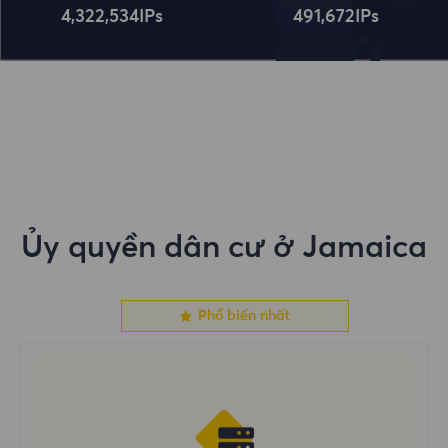
4,322,534
IPs
491,672
IPs
Ủy quyền dân cư ở Jamaica
Phổ biến nhất