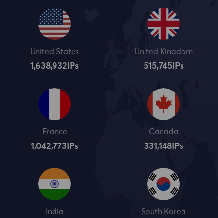
United States
United Kingdom
1,638,932
IPs
515,745
IPs
France
Canada
1,042,773
IPs
331,148
IPs
India
South Korea