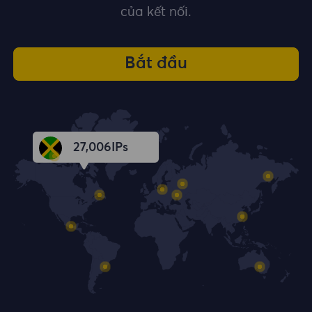
của kết nối.
Bắt đầu
27,008
IPs