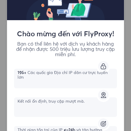
Tìm hiểu thêm
Chào mừng đến với FlyProxy!
Bạn có thể liên hệ với dịch vụ khách hàng
để nhận được 500 triệu lưu lượng truy cập
miễn phí.
Proxy Dân cư Không giới hạn
195+
Các quốc gia Địa chỉ IP dân cư trực tuyến
lớn
Hình thức bắt đầu
Kết nối ổn định, truy cập mượt mà.
$?
/Ngày
Thời gian tồn tại của IP
<=24h
và tận hưởng